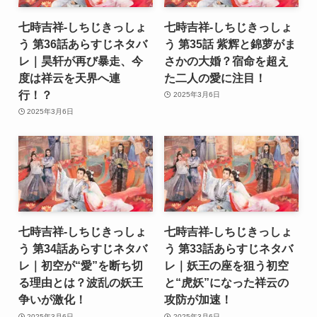
七時吉祥-しちじきっしょ
七時吉祥-しちじきっしょ
う 第36話あらすじネタバ
う 第35話 紫辉と錦萝がま
レ｜昊轩が再び暴走、今
さかの大婚？宿命を超え
度は祥云を天界へ連
た二人の愛に注目！
行！？
2025年3月6日
2025年3月6日
七時吉祥-しちじきっしょ
七時吉祥-しちじきっしょ
う 第34話あらすじネタバ
う 第33話あらすじネタバ
レ｜初空が“愛”を断ち切
レ｜妖王の座を狙う初空
る理由とは？波乱の妖王
と“虎妖”になった祥云の
争いが激化！
攻防が加速！
2025年3月6日
2025年3月6日