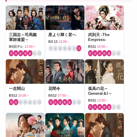
三国志～司馬懿
星より輝く君へ
武則天 -The
軍師連盟～
Empress-
BS 12
13:00～
BS日テレ
12:00～
BS11
10:00～
月
火
水
木
金
土
日
月
火
水
木
金
土
日
月
火
水
木
金
土
日
一念関山
花間令
孤高の花～
General＆I～
BS12
15:00～
BS12
07:00～
BS11
13:00～
月
火
水
木
金
土
日
月
火
水
木
金
土
日
月
火
水
木
金
土
日