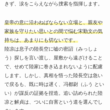
きず、涙をこらえながら捜索を指揮します。
皇帝の意に沿わねばならない立場と、親友や
家族を守りたい思いとの間で悩む宋勤文の気
持ちは、あまりにも切ないです。
陸凉は息子の陸長空に嘘の密詔（みっしょ
う）探しを言い渡し、屋敷から遠ざけること
で、せめて陸家に巻き込まれないように配慮
します。しかし、真相を悟った陸長空は急い
で戻るも、既に時は遅く、冯都尉（ふう とい
い）が謀反の証拠を捏造。追い詰められた陸
凉と解貞は、ついに自害という道を選んでし