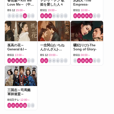
春花焔～Kill Me
テレサ・テン 歌
武則天 -The
Love Me～（中国
姫を愛した人々
Empress-
ドラマ）
BS 12
15:00～
BS11
19:00～
BS11
10:00～
月
火
水
木
金
土
日
月
火
水
木
金
土
日
月
火
水
木
金
土
日
孤高の花～
一念関山(いちね
驪妃(りひ)-The
General＆I～
んかんざん)-
Song of Glory-
Journey to Love-
BS11
13:00～
BS 12
03:00～
BS11
04:00～
月
火
水
木
金
土
日
月
火
水
木
金
土
日
月
火
水
木
金
土
日
三国志～司馬懿
軍師連盟～
BS日テレ
12:00～
月
火
水
木
金
土
日