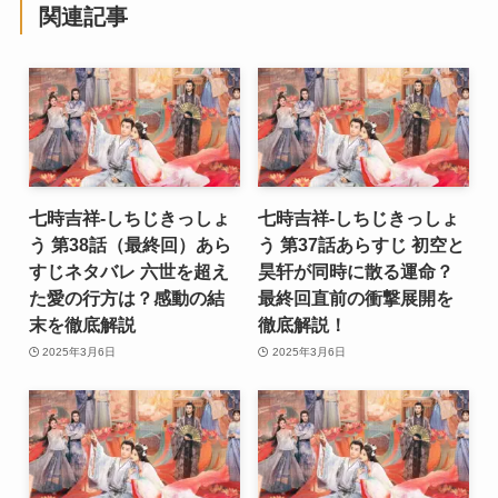
関連記事
七時吉祥-しちじきっしょ
七時吉祥-しちじきっしょ
う 第38話（最終回）あら
う 第37話あらすじ 初空と
すじネタバレ 六世を超え
昊轩が同時に散る運命？
た愛の行方は？感動の結
最終回直前の衝撃展開を
末を徹底解説
徹底解説！
2025年3月6日
2025年3月6日