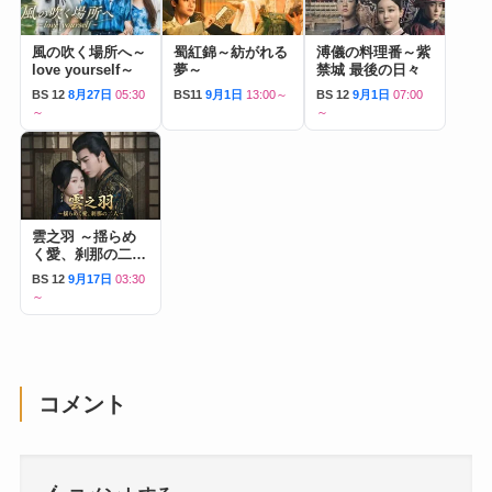
風の吹く場所へ～
蜀紅錦～紡がれる
溥儀の料理番～紫
love yourself～
夢～
禁城 最後の日々
BS 12
8月27日
05:30
BS11
9月1日
13:00～
BS 12
9月1日
07:00
～
～
雲之羽 ～揺らめ
く愛、刹那の二人
～
BS 12
9月17日
03:30
～
コメント