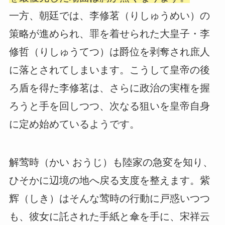
一方、朝廷では、李修茗（りしゅうめい）の
策略が進められ、罪を着せられた大皇子・李
修哲（りしゅうてつ）は爵位を剥奪され庶人
に落とされてしまいます。こうして皇帝の後
ろ盾を得た李修茗は、さらに政治の実権を握
ろうと手を回しつつ、次なる狙いを皇帝自身
に定め始めているようです。
解莺時（かい おうじ）も陸家の急変を知り、
ひそかに辺境の地へ戻る支度を整えます。紫
辉（しき）はそんな莺時の行動に戸惑いつつ
も、彼女に託された手紙と傘を手に、宋祥云