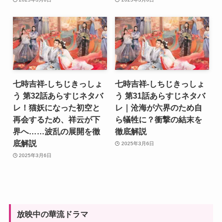
七時吉祥-しちじきっしょ
七時吉祥-しちじきっしょ
う 第32話あらすじネタバ
う 第31話あらすじネタバ
レ！猫妖になった初空と
レ｜沧海が六界のため自
再会するため、祥云が下
ら犠牲に？衝撃の結末を
界へ……波乱の展開を徹
徹底解説
底解説
2025年3月6日
2025年3月6日
放映中の華流ドラマ