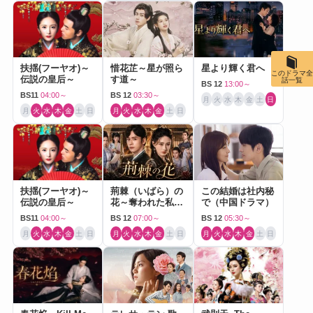
扶揺(フーヤオ)～
惜花芷～星が照ら
星より輝く君へ
このドラマ全
伝説の皇后～
す道～
話一覧
BS 12
13:00～
BS11
04:00～
BS 12
03:30～
月
火
水
木
金
土
日
月
火
水
木
金
土
日
月
火
水
木
金
土
日
扶揺(フーヤオ)～
荊棘（いばら）の
この結婚は社内秘
伝説の皇后～
花～奪われた私～
で（中国ドラマ）
（中国ドラマ）
BS11
04:00～
BS 12
07:00～
BS 12
05:30～
月
火
水
木
金
土
日
月
火
水
木
金
土
日
月
火
水
木
金
土
日