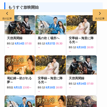
もうすぐ放映開始
前の記事
次の記事
天啓異聞録
風の吹く場所へ
安寧録～海棠に降
る光～
BS 12
8月14日
07:00
BS 12
8月27日
05:30
～
～
BS 12
8月10日
16:00
～
蜀紅錦～紡がれる
安寧録～海棠に降
天啓異聞録
夢～
る光～
BS 12
8月14日
07:00
BS11
9月1日
13:00～
BS 12
8月10日
16:00
～
～