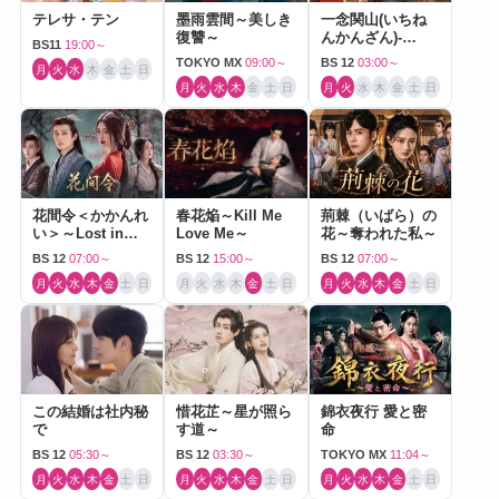
テレサ・テン
墨雨雲間～美しき
一念関山(いちね
復讐～
んかんざん)-
BS11
19:00～
Journey to Love-
TOKYO MX
09:00～
BS 12
03:00～
月
火
水
木
金
土
日
月
火
水
木
金
土
日
月
火
水
木
金
土
日
花間令＜かかんれ
春花焔～Kill Me
荊棘（いばら）の
い＞～Lost in
Love Me～
花～奪われた私～
Love～
BS 12
07:00～
BS 12
15:00～
BS 12
07:00～
月
火
水
木
金
土
日
月
火
水
木
金
土
日
月
火
水
木
金
土
日
この結婚は社内秘
惜花芷～星が照ら
錦衣夜行 愛と密
で
す道～
命
BS 12
05:30～
BS 12
03:30～
TOKYO MX
11:04～
月
火
水
木
金
土
日
月
火
水
木
金
土
日
月
火
水
木
金
土
日