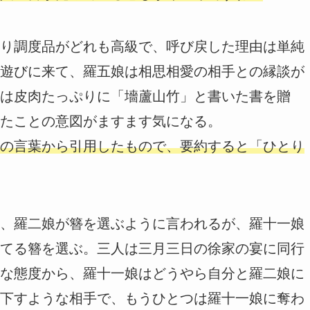
り調度品がどれも高級で、呼び戻した理由は単純
遊びに来て、羅五娘は相思相愛の相手との縁談が
は皮肉たっぷりに「墻蘆山竹」と書いた書を贈
たことの意図がますます気になる。
の言葉から引用したもので、要約すると「ひとり
、羅二娘が簪を選ぶように言われるが、羅十一娘
てる簪を選ぶ。三人は三月三日の徐家の宴に同行
な態度から、羅十一娘はどうやら自分と羅二娘に
下すような相手で、もうひとつは羅十一娘に奪わ