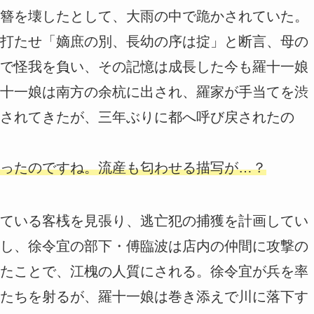
簪を壊したとして、大雨の中で跪かされていた。
打たせ「嫡庶の別、長幼の序は掟」と断言、母の
で怪我を負い、その記憶は成長した今も羅十一娘
十一娘は南方の余杭に出され、羅家が手当てを渋
されてきたが、三年ぶりに都へ呼び戻されたの
ったのですね。流産も匂わせる描写が…？
ている客桟を見張り、逃亡犯の捕獲を計画してい
し、徐令宜の部下・傅臨波は店内の仲間に攻撃の
たことで、江槐の人質にされる。徐令宜が兵を率
たちを射るが、羅十一娘は巻き添えで川に落下す