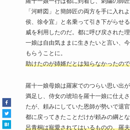
羅十一娘一行は都に到着し、刺繍の師匠
「河畔図」と簡師匠の両方を手に入れよ
侯、徐令宜」と名乗って引き下がらせる
威を利用したのだ。都に呼び戻された理
一娘は自由気ままに生きたいと言い、今
もらうことに。
助けたのが姉婿だとは知らなかったので
羅十一娘母娘は羅家でのつらい思い出が
満足し、侍女の琥珀を羅十一娘に仕えさ
たが、頼みにしていた恩師が勢いで退官
都に戻ってきたことだけが頼みの綱とな
呂青桐は寵愛されてはいるものの、羅夫