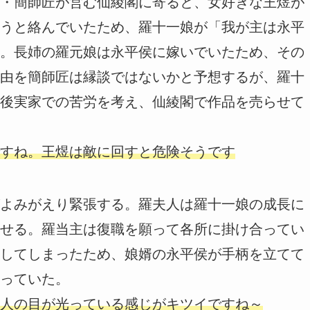
・簡師匠が営む仙綾閣に寄ると、女好きな王煜が
うと絡んでいたため、羅十一娘が「我が主は永平
。長姉の羅元娘は永平侯に嫁いでいたため、その
由を簡師匠は縁談ではないかと予想するが、羅十
後実家での苦労を考え、仙綾閣で作品を売らせて
すね。王煜は敵に回すと危険そうです
よみがえり緊張する。羅夫人は羅十一娘の成長に
せる。羅当主は復職を願って各所に掛け合ってい
してしまったため、娘婿の永平侯が手柄を立てて
っていた。
人の目が光っている感じがキツイですね～