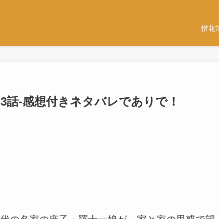
惜花
話-3話-感想付きネタバレでありで！