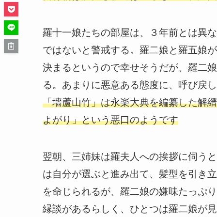
羅十一娘たちの部屋は、３年前とは異な
ではないと警戒する。羅二娘と羅五娘が
決まるというので幸せそうだが、羅二娘
る。あまりに悪意ある態度に、呼び戻し
「墻蘆山竹」は永楽大典を編纂した解縉
よがり」という悪口のようです
翌朝、三姉妹は羅夫人への挨拶に伺うと
は自分が選ぶと進み出て、髪型を引き立
を命じられるが、羅二娘の嫌味たっぷり
縁談があるらしく、ひとつは羅二娘が見