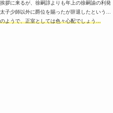
挨拶に来るが、徐嗣諄よりも年上の徐嗣諭の利発
太子少師以外に爵位を賜ったが辞退したという…
のようで、正室としては色々心配でしょう…