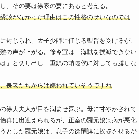
し、その要は徐家の宴にあると考える。
縁談がなかった理由はこの性格のせいなのでは
に封じられ、太子少師に任じる聖旨を受けるが、
難の声が上がる。徐令宜は「海賊を撲滅できない
は」と切り出し、重鎮の靖遠侯に対しても臆しな
、長老たちからは嫌われていそうですね
の徐大夫人が目を潤ませ喜ぶ。母に甘やかされて
怡真に出迎えられるが、正室の羅元娘は病が悪化
うとした羅元娘は、息子の徐嗣諄に挨拶させるが