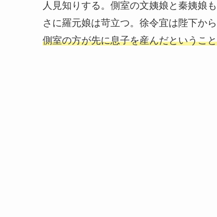
人見知りする。側室の文姨娘と秦姨娘も
さに羅元娘は苛立つ。徐令宜は陛下から
側室の方が先に息子を産んだということ