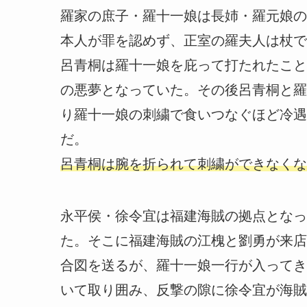
羅家の庶子・羅十一娘は長姉・羅元娘の
本人が罪を認めず、正室の羅夫人は杖で
呂青桐は羅十一娘を庇って打たれたこと
の悪夢となっていた。その後呂青桐と羅
り羅十一娘の刺繍で食いつなぐほど冷遇
だ。
呂青桐は腕を折られて刺繍ができなくな
永平侯・徐令宜は福建海賊の拠点となっ
た。そこに福建海賊の江槐と劉勇が来店
合図を送るが、羅十一娘一行が入ってき
いて取り囲み、反撃の隙に徐令宜が海賊