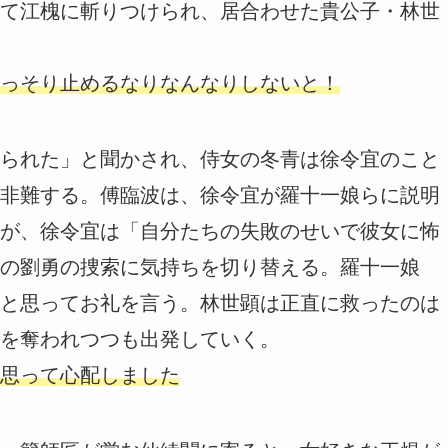
て江槐に斬りつけられ、居合わせた貴公子・林世
っそり止めるなりなんなりしないと！
られた」と聞かされ、侍女の冬青は徐令宜のこと
非難する。傅臨波は、徐令宜が羅十一娘らに説明
が、徐令宜は「自分たちの失敗のせいで彼女に怖
の劉勇の捜索に気持ちを切り替える。羅十一娘
と思ってお礼を言う。林世顕は正直に救ったのは
を奪われつつも出発していく。
思って心配しました