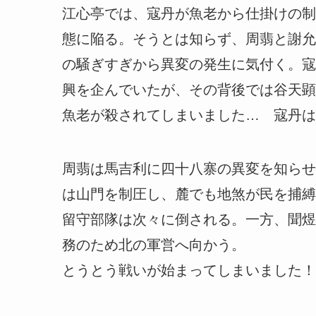
江心亭では、寇丹が魚老から仕掛けの制
態に陥る。そうとは知らず、周翡と謝允
の騒ぎすぎから異変の発生に気付く。寇
興を企んでいたが、その背後では谷天顕
魚老が殺されてしまいました… 寇丹は
周翡は馬吉利に四十八寨の異変を知らせ
は山門を制圧し、麓でも地煞が民を捕縛
留守部隊は次々に倒される。一方、聞煜
務のため北の軍営へ向かう。
とうとう戦いが始まってしまいました！