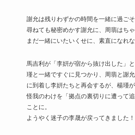
謝允は残りわずかの時間を一緒に過ごそ
尋ねても秘密めかす謝允に、周翡はちゃ
まだ一緒にいたいくせに、素直になれな
馬吉利が「李姸が宿から抜け出した」と
瑾と一緒ですぐに見つかり、周翡と謝允
に到着し李姸たちと再会するが、楊瑾が
怪我のわけを「拠点の裏切りに遭って追
ことに。
ようやく迷子の李晟が戻ってきました！