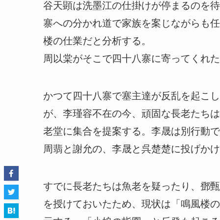
谷天顕は洗墨江の仕掛けが停まるのを待
寨への分かれ道で家族を案じながらも任
楼の仕業だと分析する。
周以棠がそこで四十八寨に寄ってくれた
かつて四十八寨で塞主達が反乱を起こし
が、李瑾容不在の今、頑固な長老たちは
老堂に集合を提案する。李晟は別行動で
周翡と謝允の、李晟と呉楚楚に投げかけ
すでに長老たちは魚老を疑ったり、鄧甄
を授けておいたため、現状は「鳴風楼の