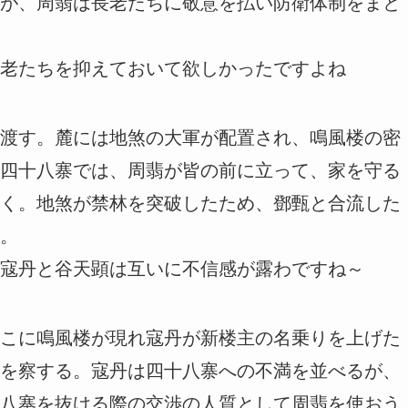
が、周翡は長老たちに敬意を払い防衛体制をまと
老たちを抑えておいて欲しかったですよね
渡す。麓には地煞の大軍が配置され、鳴風楼の密
四十八寨では、周翡が皆の前に立って、家を守る
く。地煞が禁林を突破したため、鄧甄と合流した
。
寇丹と谷天顕は互いに不信感が露わですね～
こに鳴風楼が現れ寇丹が新楼主の名乗りを上げた
を察する。寇丹は四十八寨への不満を並べるが、
八寨を抜ける際の交渉の人質として周翡を使おう