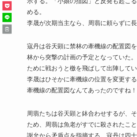
示する。「小娘の指図」と反発も起こる
める。
李晟が次期当主なら、周翡に頼らずに長
寇丹は谷天顕に禁林の牽機線の配置図を
林から突撃の計画の予定となっていた。
ために戦おうと檄を飛ばして出陣してい
李晟はひそかに牽機線の位置を変更する
牽機線の配置図なんてあったのですね！
周翡たちは谷天顕と鉢合わせするが、そ
ため、周翡は魚老がすでに殺されたこと
謝允から矛盾点を指摘する。寇丹は四十