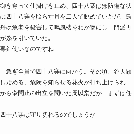
御を奪って仕掛けを止め、四十八寨は無防備な状
は四十八寨を照らす月を二人で眺めていたが、鳥
丹は魚老を殺害して鳴風楼をわが物にし、門派再
が糸を引いていた。
毒針使いなのですね
、急ぎ全員で四十八寨に向かう。その頃、谷天顕
し始める。危険を知らせる花火が打ち上げられ、
から兪聞止の出立を聞いた周以棠だが、まずは任
四十八寨は守り切れるのでしょうか