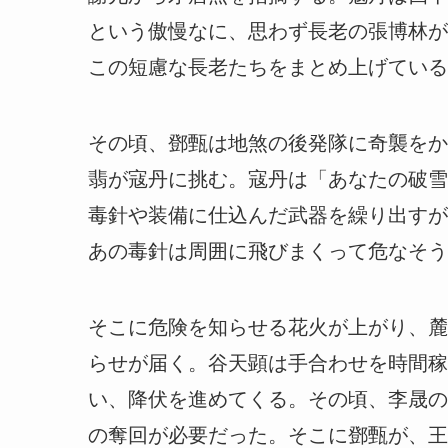
という傲慢なに、思わず長老の張博林が
この短慮な長老たちをまとめ上げている
その頃、鄧甄は地煞の後発隊に奇襲をか
翡が寇丹に挑む。寇丹は「あなたの破雪
毒針や装備に仕込んだ武器を繰り出すが
あの毒針は周囲に飛びまくって危なそう
そこに危険を知らせる花火が上がり、麓
らせが届く。谷天顕は手合わせを時間稼
い、降伏を進めてくる。その頃、李晟の
の奪回が必要だった。そこに鄧甄が、王