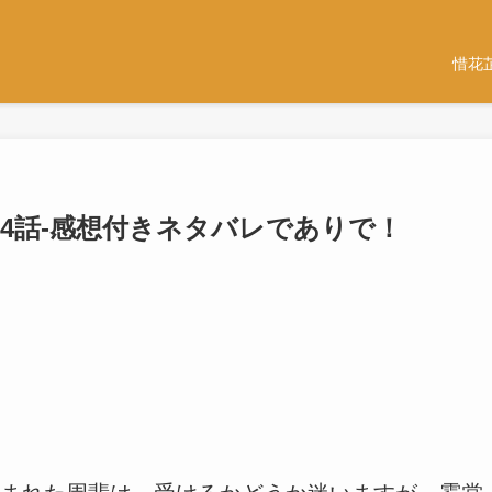
惜花
話-24話-感想付きネタバレでありで！