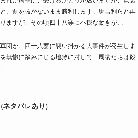
まれた周翡は、受けるかどうか迷いますが、霓裳
と、剣を抜かないまま勝利します。馬吉利らと再
りますが、その頃四十八寨に不穏な動きが…
軍団が、四十八寨に襲い掛かる大事件が発生しま
を無惨に踏みにじる地煞に対して、周翡たちは毅
。
-】(ネタバレあり)