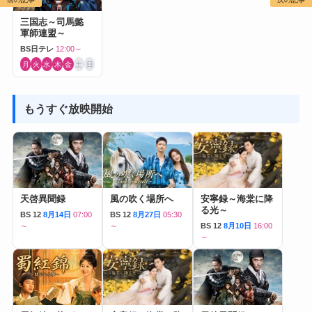
三国志～司馬懿
軍師連盟～
BS日テレ
12:00～
月
火
水
木
金
土
日
もうすぐ放映開始
天啓異聞録
風の吹く場所へ
安寧録～海棠に降
る光～
BS 12
8月14日
07:00
BS 12
8月27日
05:30
～
～
BS 12
8月10日
16:00
～