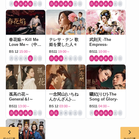
月
火
水
木
金
土
日
月
火
水
木
金
土
日
月
火
水
木
金
土
日
春花焔～Kill Me
テレサ・テン 歌
武則天 -The
Love Me～（中国
姫を愛した人々
Empress-
ドラマ）
BS 12
15:00～
BS11
19:00～
BS11
10:00～
月
火
水
木
金
土
日
月
火
水
木
金
土
日
月
火
水
木
金
土
日
孤高の花～
一念関山(いちね
驪妃(りひ)-The
General＆I～
んかんざん)-
Song of Glory-
Journey to Love-
BS11
13:00～
BS 12
03:00～
BS11
04:00～
月
火
水
木
金
土
日
月
火
水
木
金
土
日
月
火
水
木
金
土
日
前の記事
次の記事