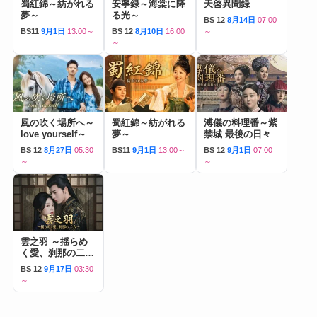
蜀紅錦～紡がれる
安寧録～海棠に降
天啓異聞録
夢～
る光～
BS 12
8月14日
07:00
BS11
9月1日
13:00～
BS 12
8月10日
16:00
～
～
風の吹く場所へ～
蜀紅錦～紡がれる
溥儀の料理番～紫
love yourself～
夢～
禁城 最後の日々
BS 12
8月27日
05:30
BS11
9月1日
13:00～
BS 12
9月1日
07:00
～
～
雲之羽 ～揺らめ
く愛、刹那の二人
～
BS 12
9月17日
03:30
～