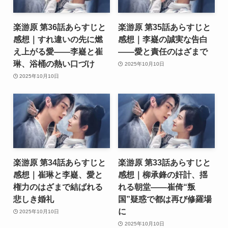
楽游原 第36話あらすじと
楽游原 第35話あらすじと
感想｜すれ違いの先に燃
感想｜李嶷の誠実な告白
え上がる愛――李嶷と崔
――愛と責任のはざまで
琳、浴桶の熱い口づけ
2025年10月10日
2025年10月10日
楽游原 第34話あらすじと
楽游原 第33話あらすじと
感想｜崔琳と李嶷、愛と
感想｜柳承鋒の奸計、揺
権力のはざまで結ばれる
れる朝堂――崔倚“叛
悲しき婚礼
国”疑惑で都は再び修羅場
に
2025年10月10日
2025年10月10日