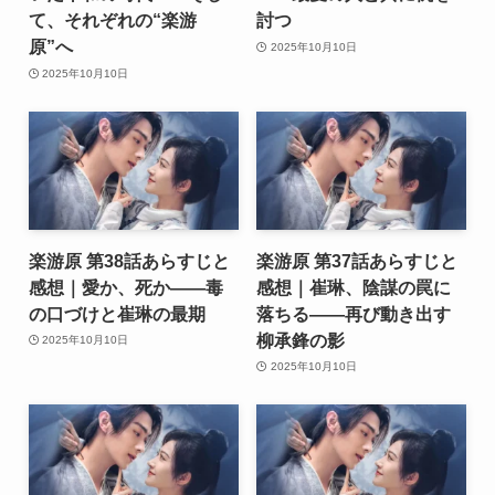
て、それぞれの“楽游
討つ
原”へ
2025年10月10日
2025年10月10日
楽游原 第38話あらすじと
楽游原 第37話あらすじと
感想｜愛か、死か――毒
感想｜崔琳、陰謀の罠に
の口づけと崔琳の最期
落ちる――再び動き出す
柳承鋒の影
2025年10月10日
2025年10月10日