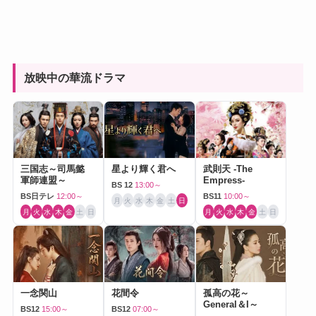
放映中の華流ドラマ
三国志～司馬懿
星より輝く君へ
武則天 -The
軍師連盟～
Empress-
BS 12
13:00～
BS日テレ
12:00～
BS11
10:00～
月
火
水
木
金
土
日
月
火
水
木
金
土
日
月
火
水
木
金
土
日
一念関山
花間令
孤高の花～
General＆I～
BS12
15:00～
BS12
07:00～