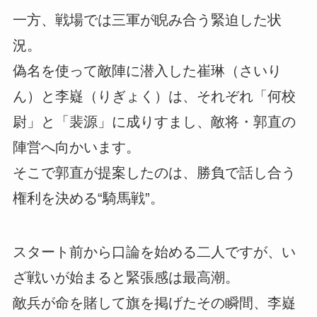
一方、戦場では三軍が睨み合う緊迫した状
況。
偽名を使って敵陣に潜入した崔琳（さいり
ん）と李嶷（りぎょく）は、それぞれ「何校
尉」と「裴源」に成りすまし、敵将・郭直の
陣営へ向かいます。
そこで郭直が提案したのは、勝負で話し合う
権利を決める“騎馬戦”。
スタート前から口論を始める二人ですが、い
ざ戦いが始まると緊張感は最高潮。
敵兵が命を賭して旗を掲げたその瞬間、李嶷