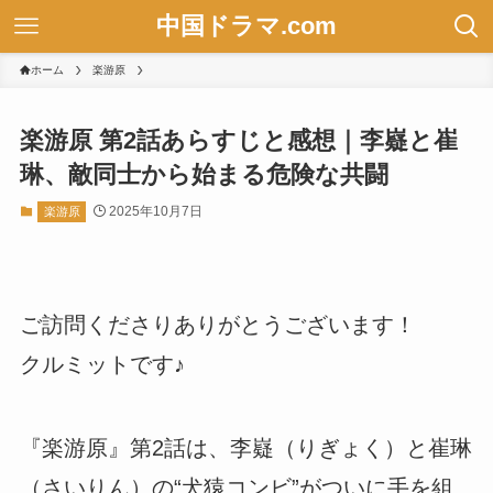
中国ドラマ.com
ホーム
楽游原
楽游原 第2話あらすじと感想｜李嶷と崔
琳、敵同士から始まる危険な共闘
2025年10月7日
楽游原
ご訪問くださりありがとうございます！
クルミットです♪
『楽游原』第2話は、李嶷（りぎょく）と崔琳
（さいりん）の“犬猿コンビ”がついに手を組