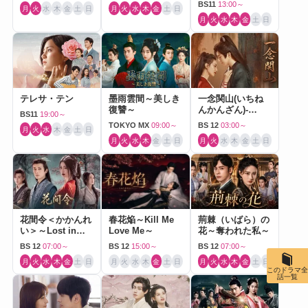
BS11
13:00～
月
火
水
木
金
土
日
月
火
水
木
金
土
日
月
火
水
木
金
土
日
テレサ・テン
墨雨雲間～美しき
一念関山(いちね
復讐～
んかんざん)-
BS11
19:00～
Journey to Love-
TOKYO MX
09:00～
BS 12
03:00～
月
火
水
木
金
土
日
月
火
水
木
金
土
日
月
火
水
木
金
土
日
花間令＜かかんれ
春花焔～Kill Me
荊棘（いばら）の
い＞～Lost in
Love Me～
花～奪われた私～
Love～
BS 12
07:00～
BS 12
15:00～
BS 12
07:00～
月
火
水
木
金
土
日
月
火
水
木
金
土
日
月
火
水
木
金
土
日
このドラマ全
話一覧