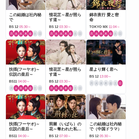
この結婚は社内秘
惜花芷～星が照ら
錦衣夜行 愛と密
で
す道～
命
BS 12
05:30～
BS 12
03:30～
TOKYO MX
11:04～
月
火
水
木
金
土
日
月
火
水
木
金
土
日
月
火
水
木
金
土
日
扶揺(フーヤオ)～
惜花芷～星が照ら
星より輝く君へ
伝説の皇后～
す道～
BS 12
13:00～
BS11
04:00～
BS 12
03:30～
月
火
水
木
金
土
日
月
火
水
木
金
土
日
月
火
水
木
金
土
日
扶揺(フーヤオ)～
荊棘（いばら）の
この結婚は社内秘
伝説の皇后～
花～奪われた私～
で（中国ドラマ）
（中国ドラマ）
BS11
04:00～
BS 12
07:00～
BS 12
05:30～