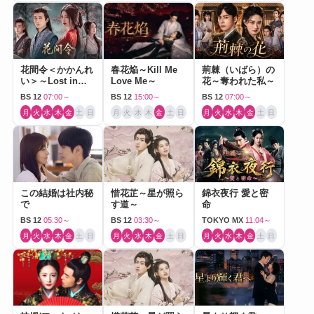
花間令＜かかんれ
春花焔～Kill Me
荊棘（いばら）の
い＞～Lost in
Love Me～
花～奪われた私～
Love～
BS 12
07:00～
BS 12
15:00～
BS 12
07:00～
月
火
水
木
金
土
日
月
火
水
木
金
土
日
月
火
水
木
金
土
日
この結婚は社内秘
惜花芷～星が照ら
錦衣夜行 愛と密
で
す道～
命
BS 12
05:30～
BS 12
03:30～
TOKYO MX
11:04～
月
火
水
木
金
土
日
月
火
水
木
金
土
日
月
火
水
木
金
土
日