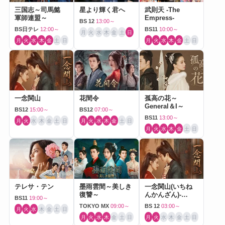
三国志～司馬懿
星より輝く君へ
武則天 -The
軍師連盟～
Empress-
BS 12
13:00～
BS日テレ
12:00～
BS11
10:00～
月
火
水
木
金
土
日
月
火
水
木
金
土
日
月
火
水
木
金
土
日
一念関山
花間令
孤高の花～
General＆I～
BS12
15:00～
BS12
07:00～
BS11
13:00～
月
火
水
木
金
土
日
月
火
水
木
金
土
日
月
火
水
木
金
土
日
テレサ・テン
墨雨雲間～美しき
一念関山(いちね
復讐～
んかんざん)-
BS11
19:00～
Journey to Love-
TOKYO MX
09:00～
BS 12
03:00～
月
火
水
木
金
土
日
月
火
水
木
金
土
日
月
火
水
木
金
土
日