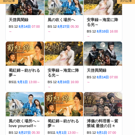
前の記事
次の記事
天啓異聞録
風の吹く場所へ
安寧録～海棠に降
る光～
BS 12
8月14日
07:00
BS 12
8月27日
05:30
～
～
BS 12
8月10日
16:00
～
蜀紅錦～紡がれる
安寧録～海棠に降
天啓異聞録
夢～
る光～
BS 12
8月14日
07:00
BS11
9月1日
13:00～
BS 12
8月10日
16:00
～
～
風の吹く場所へ～
蜀紅錦～紡がれる
溥儀の料理番～紫
love yourself～
夢～
禁城 最後の日々
BS 12
8月27日
05:30
BS11
9月1日
13:00～
BS 12
9月1日
07:00