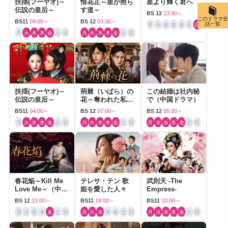
扶揺(フーヤオ)～
惜花芷～星が照ら
星より輝く君へ
伝説の皇后～
す道～
BS 12
13:00～
このドラマ全
BS11
04:00～
BS 12
03:30～
話一覧
月
火
水
木
金
土
日
月
火
水
木
金
土
日
月
火
水
木
金
土
日
扶揺(フーヤオ)～
荊棘（いばら）の
この結婚は社内秘
伝説の皇后～
花～奪われた私～
で（中国ドラマ）
（中国ドラマ）
BS11
04:00～
BS 12
07:00～
BS 12
05:30～
月
火
水
木
金
土
日
月
火
水
木
金
土
日
月
火
水
木
金
土
日
春花焔～Kill Me
テレサ・テン 歌
武則天 -The
Love Me～（中国
姫を愛した人々
Empress-
ドラマ）
BS 12
15:00～
BS11
19:00～
BS11
10:00～
月
火
水
木
金
土
日
月
火
水
木
金
土
日
月
火
水
木
金
土
日