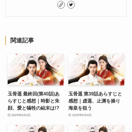
関連記事
玉骨遥 最終回(第40話)あ
玉骨遥 第39話あらすじと
らすじと感想｜時影と朱
感想｜虚遥、止渊を操り
顔、愛と犠牲の結末は!?
海皇を狙う
2025年9月4日
2025年9月4日