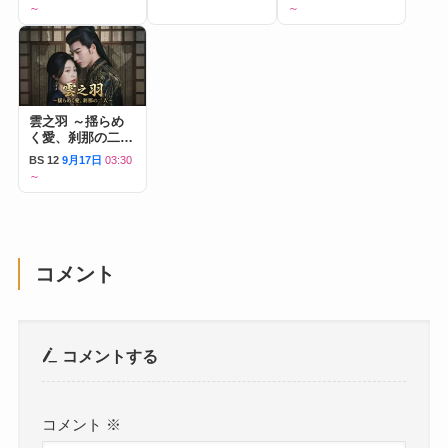
～
～
雲之羽 ～揺らめ
く愛、刹那の二人
～
BS 12
9月17日
03:30
～
コメント
コメントする
コメント
※