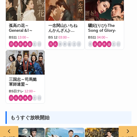
孤高の花～
一念関山(いちね
驪妃(りひ)-The
General＆I～
んかんざん)-
Song of Glory-
Journey to Love-
BS11
13:00～
BS 12
03:00～
BS11
04:00～
月
火
水
木
金
土
日
月
火
水
木
金
土
日
月
火
水
木
金
土
日
三国志～司馬懿
軍師連盟～
BS日テレ
12:00～
月
火
水
木
金
土
日
もうすぐ放映開始