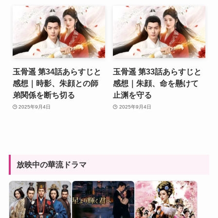
玉骨遥 第34話あらすじと
玉骨遥 第33話あらすじと
感想｜時影、朱顔との師
感想｜朱顔、命を懸けて
弟関係を断ち切る
止渊を守る
2025年9月4日
2025年9月4日
放映中の華流ドラマ