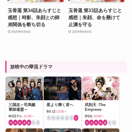
玉骨遥 第34話あらすじと
玉骨遥 第33話あらすじと
感想｜時影、朱顔との師
感想｜朱顔、命を懸けて
弟関係を断ち切る
止渊を守る
2025年9月4日
2025年9月4日
放映中の華流ドラマ
三国志～司馬懿
星より輝く君へ
武則天 -The
軍師連盟～
Empress-
BS 12
13:00～
BS日テレ
12:00～
BS11
10:00～
月
火
水
木
金
土
日
月
火
水
木
金
土
日
月
火
水
木
金
土
日