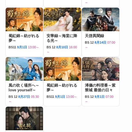
～
蜀紅錦～紡がれる
安寧録～海棠に降
天啓異聞録
夢～
る光～
BS 12
8月14日
07:00
BS11
9月1日
13:00～
BS 12
8月10日
16:00
～
～
風の吹く場所へ～
蜀紅錦～紡がれる
溥儀の料理番～紫
love yourself～
夢～
禁城 最後の日々
BS 12
8月27日
05:30
BS11
9月1日
13:00～
BS 12
9月1日
07:00
～
～