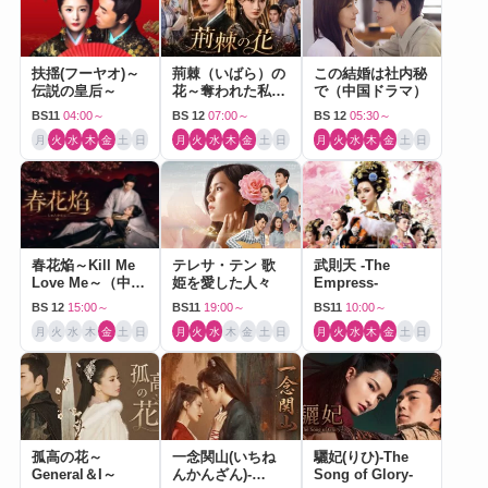
扶揺(フーヤオ)～
荊棘（いばら）の
この結婚は社内秘
伝説の皇后～
花～奪われた私～
で（中国ドラマ）
（中国ドラマ）
BS11
04:00～
BS 12
07:00～
BS 12
05:30～
月
火
水
木
金
土
日
月
火
水
木
金
土
日
月
火
水
木
金
土
日
春花焔～Kill Me
テレサ・テン 歌
武則天 -The
Love Me～（中国
姫を愛した人々
Empress-
ドラマ）
BS 12
15:00～
BS11
19:00～
BS11
10:00～
月
火
水
木
金
土
日
月
火
水
木
金
土
日
月
火
水
木
金
土
日
孤高の花～
一念関山(いちね
驪妃(りひ)-The
General＆I～
んかんざん)-
Song of Glory-