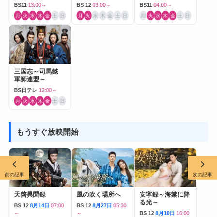
Journey to Love-
BS11
13:00～
BS 12
03:00～
BS11
04:00～
月
火
水
木
金
土
日
月
火
水
木
金
土
日
月
火
水
木
金
土
日
三国志～司馬懿
軍師連盟～
BS日テレ
12:00～
月
火
水
木
金
土
日
もうすぐ放映開始
前の記事
次の記事
天啓異聞録
風の吹く場所へ
安寧録～海棠に降
る光～
BS 12
8月14日
07:00
BS 12
8月27日
05:30
～
～
BS 12
8月10日
16:00