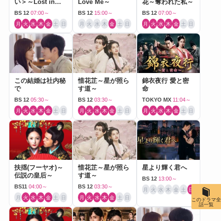
い＞～Lost in
Love Me～
花～奪われた私～
Love～
BS 12
07:00～
BS 12
15:00～
BS 12
07:00～
月
火
水
木
金
土
日
月
火
水
木
金
土
日
月
火
水
木
金
土
日
この結婚は社内秘
惜花芷～星が照ら
錦衣夜行 愛と密
で
す道～
命
BS 12
05:30～
BS 12
03:30～
TOKYO MX
11:04～
月
火
水
木
金
土
日
月
火
水
木
金
土
日
月
火
水
木
金
土
日
扶揺(フーヤオ)～
惜花芷～星が照ら
星より輝く君へ
伝説の皇后～
す道～
BS 12
13:00～
BS11
04:00～
BS 12
03:30～
月
火
水
木
金
土
日
月
火
水
木
金
土
日
月
火
水
木
金
土
日
このドラマ全
話一覧