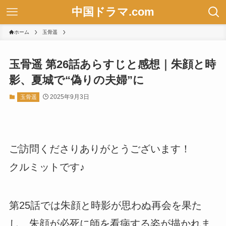
中国ドラマ.com
ホーム
玉骨遥
玉骨遥 第26話あらすじと感想｜朱顔と時
影、夏城で“偽りの夫婦”に
2025年9月3日
玉骨遥
ご訪問くださりありがとうございます！
クルミットです♪
第25話では朱顔と時影が思わぬ再会を果た
し、朱顔が必死に師を看病する姿が描かれま