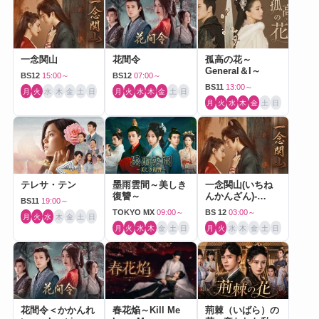
一念関山
花間令
孤高の花～
General＆I～
BS12
15:00～
BS12
07:00～
BS11
13:00～
月
火
水
木
金
土
日
月
火
水
木
金
土
日
月
火
水
木
金
土
日
テレサ・テン
墨雨雲間～美しき
一念関山(いちね
復讐～
んかんざん)-
BS11
19:00～
Journey to Love-
TOKYO MX
09:00～
BS 12
03:00～
月
火
水
木
金
土
日
月
火
水
木
金
土
日
月
火
水
木
金
土
日
花間令＜かかんれ
春花焔～Kill Me
荊棘（いばら）の