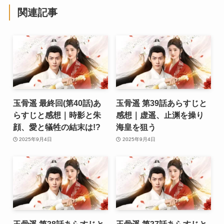
関連記事
玉骨遥 最終回(第40話)あ
玉骨遥 第39話あらすじと
らすじと感想｜時影と朱
感想｜虚遥、止渊を操り
顔、愛と犠牲の結末は!?
海皇を狙う
2025年9月4日
2025年9月4日
玉骨遥 第38話あらすじと
玉骨遥 第37話あらすじと