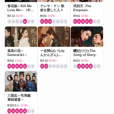
春花焔～Kill Me
テレサ・テン 歌
武則天 -The
Love Me～（中国
姫を愛した人々
Empress-
ドラマ）
BS 12
15:00～
BS11
19:00～
BS11
10:00～
月
火
水
木
金
土
日
月
火
水
木
金
土
日
月
火
水
木
金
土
日
孤高の花～
一念関山(いちね
驪妃(りひ)-The
General＆I～
んかんざん)-
Song of Glory-
Journey to Love-
BS11
13:00～
BS 12
03:00～
BS11
04:00～
月
火
水
木
金
土
日
月
火
水
木
金
土
日
月
火
水
木
金
土
日
三国志～司馬懿
軍師連盟～
BS日テレ
12:00～
月
火
水
木
金
土
日