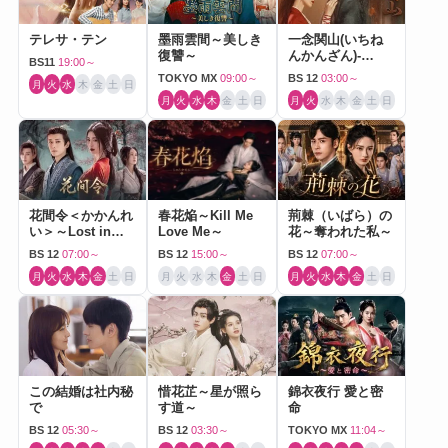
テレサ・テン
墨雨雲間～美しき
一念関山(いちね
復讐～
んかんざん)-
BS11
19:00～
Journey to Love-
TOKYO MX
09:00～
BS 12
03:00～
月
火
水
木
金
土
日
月
火
水
木
金
土
日
月
火
水
木
金
土
日
花間令＜かかんれ
春花焔～Kill Me
荊棘（いばら）の
い＞～Lost in
Love Me～
花～奪われた私～
Love～
BS 12
07:00～
BS 12
15:00～
BS 12
07:00～
月
火
水
木
金
土
日
月
火
水
木
金
土
日
月
火
水
木
金
土
日
この結婚は社内秘
惜花芷～星が照ら
錦衣夜行 愛と密
で
す道～
命
BS 12
05:30～
BS 12
03:30～
TOKYO MX
11:04～