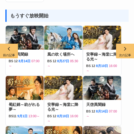
もうすぐ放映開始
天啓異聞録
風の吹く場所へ
安寧録～海棠に降
前の記事
次の記事
る光～
BS 12
8月14日
07:00
BS 12
8月27日
05:30
～
～
BS 12
8月10日
16:00
～
蜀紅錦～紡がれる
安寧録～海棠に降
天啓異聞録
夢～
る光～
BS 12
8月14日
07:00
BS11
9月1日
13:00～
BS 12
8月10日
16:00
～
～