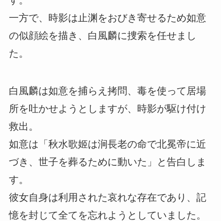
す。
一方で、時影は止渊をおびき寄せるため如意
の似顔絵を描き、白風麟に捜索を任せまし
た。
白風麟は如意を捕らえ拷問、毒を使って居場
所を吐かせようとしますが、時影が駆け付け
救出。
如意は「秋水歌姬は涧長老の命で北冕帝に近
づき、世子を葬るために動いた」と告白しま
す。
彼女自身は利用された哀れな存在であり、記
憶を封じて全てを忘れようとしていました。