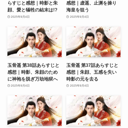
らすじと感想｜時影と朱
感想｜虚遥、止渊を操り
顔、愛と犠牲の結末は!?
海皇を狙う
2025年9月4日
2025年9月4日
玉骨遥 第38話あらすじと
玉骨遥 第37話あらすじと
感想｜時影、朱顔のため
感想｜朱顔、五感を失い
に神袍を脱ぎ万劫地狱へ
時影の元を去る
2025年9月4日
2025年9月4日