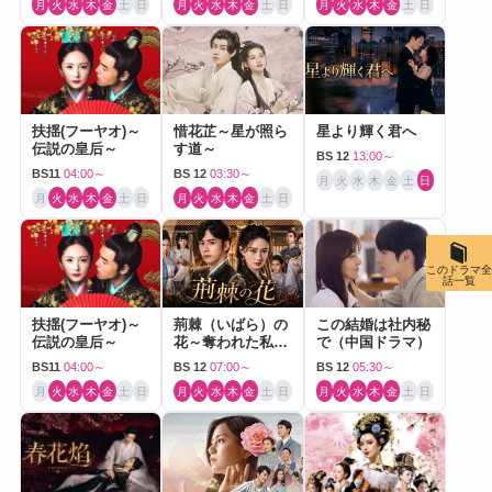
月
火
水
木
金
土
日
月
火
水
木
金
土
日
月
火
水
木
金
土
日
扶揺(フーヤオ)～
惜花芷～星が照ら
星より輝く君へ
伝説の皇后～
す道～
BS 12
13:00～
BS11
04:00～
BS 12
03:30～
月
火
水
木
金
土
日
月
火
水
木
金
土
日
月
火
水
木
金
土
日
このドラマ全
話一覧
扶揺(フーヤオ)～
荊棘（いばら）の
この結婚は社内秘
伝説の皇后～
花～奪われた私～
で（中国ドラマ）
（中国ドラマ）
BS11
04:00～
BS 12
07:00～
BS 12
05:30～
月
火
水
木
金
土
日
月
火
水
木
金
土
日
月
火
水
木
金
土
日