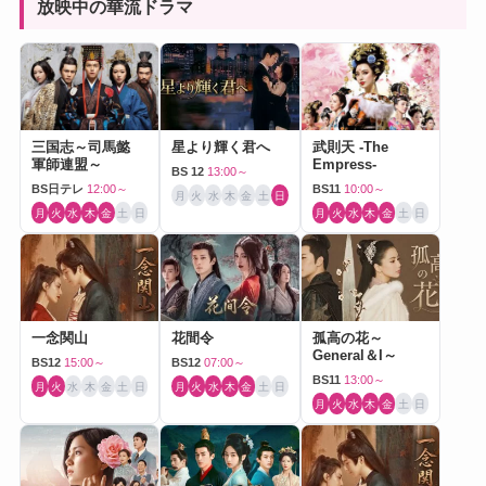
放映中の華流ドラマ
三国志～司馬懿
星より輝く君へ
武則天 -The
軍師連盟～
Empress-
BS 12
13:00～
BS日テレ
12:00～
BS11
10:00～
月
火
水
木
金
土
日
月
火
水
木
金
土
日
月
火
水
木
金
土
日
一念関山
花間令
孤高の花～
General＆I～
BS12
15:00～
BS12
07:00～
BS11
13:00～
月
火
水
木
金
土
日
月
火
水
木
金
土
日
月
火
水
木
金
土
日