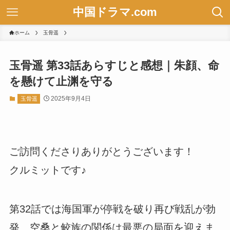
中国ドラマ.com
ホーム
玉骨遥
玉骨遥 第33話あらすじと感想｜朱顔、命
を懸けて止渊を守る
2025年9月4日
玉骨遥
ご訪問くださりありがとうございます！
クルミットです♪
第32話では海国軍が停戦を破り再び戦乱が勃
発、空桑と鲛族の関係は最悪の局面を迎えま