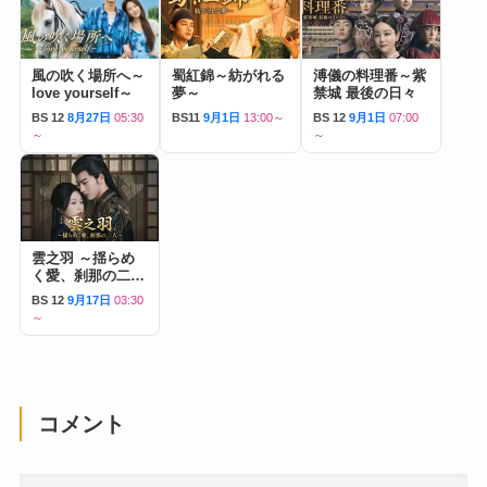
風の吹く場所へ～
蜀紅錦～紡がれる
溥儀の料理番～紫
love yourself～
夢～
禁城 最後の日々
BS 12
8月27日
05:30
BS11
9月1日
13:00～
BS 12
9月1日
07:00
～
～
雲之羽 ～揺らめ
く愛、刹那の二人
～
BS 12
9月17日
03:30
～
コメント