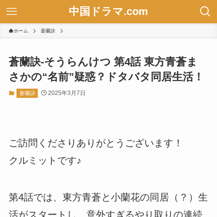
中国ドラマ.com
ホーム
蒼蘭訣
蒼蘭訣-そうらんけつ 第4話 東方青蒼ま
さかの“名前”疑惑？ドタバタ同居生活！
2025年3月7日
蒼蘭訣
ご訪問くださりありがとうございます！
クルミットです♪
第4話では、東方青蒼と小蘭花の同居（？）生
活がスタートし、意外すぎるやり取りの連続