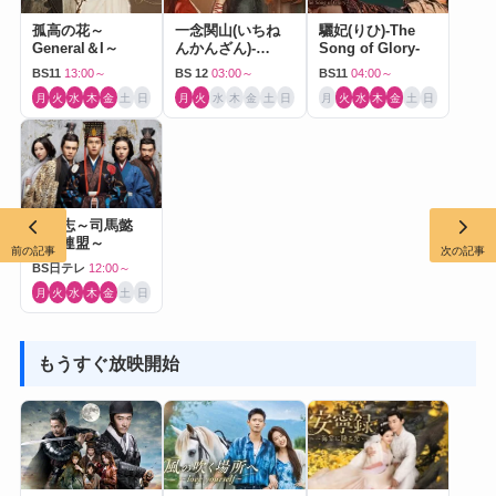
孤高の花～
一念関山(いちね
驪妃(りひ)-The
General＆I～
んかんざん)-
Song of Glory-
Journey to Love-
BS11
13:00～
BS 12
03:00～
BS11
04:00～
月
火
水
木
金
土
日
月
火
水
木
金
土
日
月
火
水
木
金
土
日
三国志～司馬懿
軍師連盟～
前の記事
次の記事
BS日テレ
12:00～
月
火
水
木
金
土
日
もうすぐ放映開始