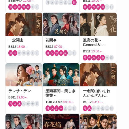
BS日テレ
12:00～
BS11
10:00～
月
火
水
木
金
土
日
月
火
水
木
金
土
日
月
火
水
木
金
土
日
一念関山
花間令
孤高の花～
General＆I～
BS12
15:00～
BS12
07:00～
BS11
13:00～
月
火
水
木
金
土
日
月
火
水
木
金
土
日
月
火
水
木
金
土
日
テレサ・テン
墨雨雲間～美しき
一念関山(いちね
復讐～
んかんざん)-
BS11
19:00～
Journey to Love-
TOKYO MX
09:00～
BS 12
03:00～
月
火
水
木
金
土
日
月
火
水
木
金
土
日
月
火
水
木
金
土
日