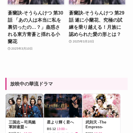
蒼蘭訣-そうらんけつ 第30
蒼蘭訣-そうらんけつ 第29
話 「あの人は本当に私を
話 遂に小蘭花、究極の試
裏切ったの…？」蛊惑さ
練を乗り越える！月族に
れる東方青蒼と揺れる小
認められた愛の形とは？
蘭花
2025年3月10日
2025年3月10日
放映中の華流ドラマ
三国志～司馬懿
星より輝く君へ
武則天 -The
軍師連盟～
Empress-
BS 12
13:00～