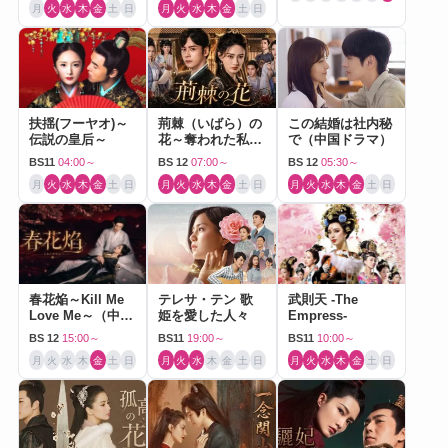
月
火
水
木
金
土
日
月
火
水
木
金
土
日
扶揺(フーヤオ)～
荊棘（いばら）の
この結婚は社内秘
伝説の皇后～
花～奪われた私～
で（中国ドラマ）
（中国ドラマ）
BS11
04:00～
BS 12
07:00～
BS 12
05:30～
月
火
水
木
金
土
日
月
火
水
木
金
土
日
月
火
水
木
金
土
日
春花焔～Kill Me
テレサ・テン 歌
武則天 -The
Love Me～（中国
姫を愛した人々
Empress-
ドラマ）
BS 12
15:00～
BS11
19:00～
BS11
10:00～
月
火
水
木
金
土
日
月
火
水
木
金
土
日
月
火
水
木
金
土
日