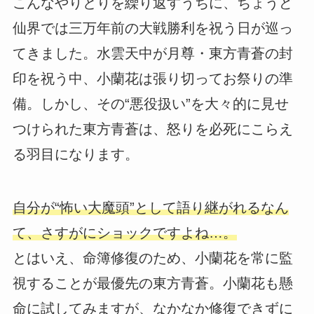
こんなやりとりを繰り返すうちに、ちょうど
仙界では三万年前の大戦勝利を祝う日が巡っ
てきました。水雲天中が月尊・東方青蒼の封
印を祝う中、小蘭花は張り切ってお祭りの準
備。しかし、その“悪役扱い”を大々的に見せ
つけられた東方青蒼は、怒りを必死にこらえ
る羽目になります。
自分が“怖い大魔頭”として語り継がれるなん
て、さすがにショックですよね…。
とはいえ、命簿修復のため、小蘭花を常に監
視することが最優先の東方青蒼。小蘭花も懸
命に試してみますが、なかなか修復できずに