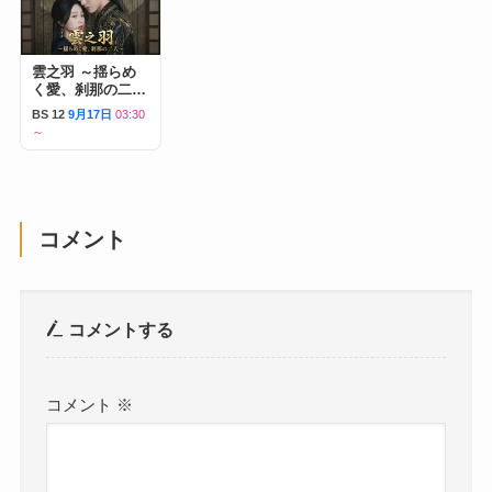
雲之羽 ～揺らめ
く愛、刹那の二人
～
BS 12
9月17日
03:30
～
コメント
コメントする
コメント
※