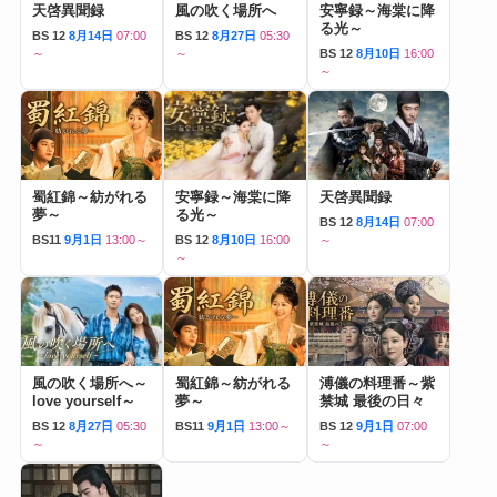
天啓異聞録
風の吹く場所へ
安寧録～海棠に降
る光～
BS 12
8月14日
07:00
BS 12
8月27日
05:30
～
～
BS 12
8月10日
16:00
～
蜀紅錦～紡がれる
安寧録～海棠に降
天啓異聞録
夢～
る光～
BS 12
8月14日
07:00
BS11
9月1日
13:00～
BS 12
8月10日
16:00
～
～
風の吹く場所へ～
蜀紅錦～紡がれる
溥儀の料理番～紫
love yourself～
夢～
禁城 最後の日々
BS 12
8月27日
05:30
BS11
9月1日
13:00～
BS 12
9月1日
07:00
～
～