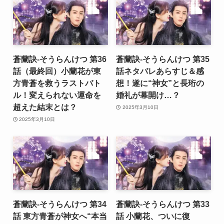
蒼蘭訣-そうらんけつ 第36
蒼蘭訣-そうらんけつ 第35
話（最終回）小蘭花が東
話ネタバレあらすじ＆感
方青蒼を救うラストバト
想！遂に“神女”と長珩の
ル！変えられない運命を
婚礼が幕開け…？
超えた結末とは？
2025年3月10日
2025年3月10日
蒼蘭訣-そうらんけつ 第34
蒼蘭訣-そうらんけつ 第33
話 東方青蒼が神女へ“本当
話 小蘭花、ついに復