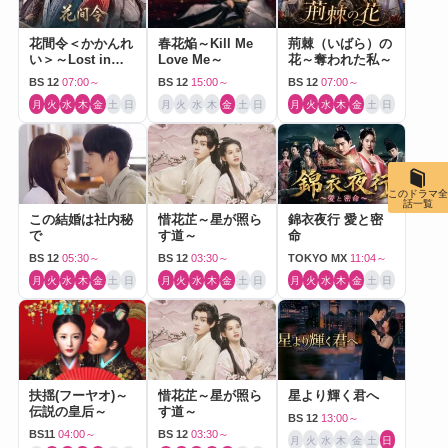
花間令＜かかんれ
春花焔～Kill Me
荊棘（いばら）の
い＞～Lost in
Love Me～
花～奪われた私～
Love～
BS 12
07:00～
BS 12
15:00～
BS 12
07:00～
月
火
水
木
金
土
日
月
火
水
木
金
土
日
月
火
水
木
金
土
日
このドラマ全
話一覧
この結婚は社内秘
惜花芷～星が照ら
錦衣夜行 愛と密
で
す道～
命
BS 12
05:30～
BS 12
03:30～
TOKYO MX
11:04～
月
火
水
木
金
土
日
月
火
水
木
金
土
日
月
火
水
木
金
土
日
扶揺(フーヤオ)～
惜花芷～星が照ら
星より輝く君へ
伝説の皇后～
す道～
BS 12
13:00～
BS11
04:00～
BS 12
03:30～
月
火
水
木
金
土
日