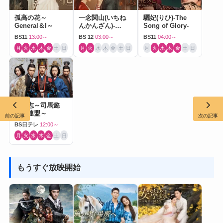
孤高の花～
一念関山(いちね
驪妃(りひ)-The
General＆I～
んかんざん)-
Song of Glory-
Journey to Love-
BS11
13:00～
BS 12
03:00～
BS11
04:00～
月
火
水
木
金
土
日
月
火
水
木
金
土
日
月
火
水
木
金
土
日
三国志～司馬懿
軍師連盟～
前の記事
次の記事
BS日テレ
12:00～
月
火
水
木
金
土
日
もうすぐ放映開始