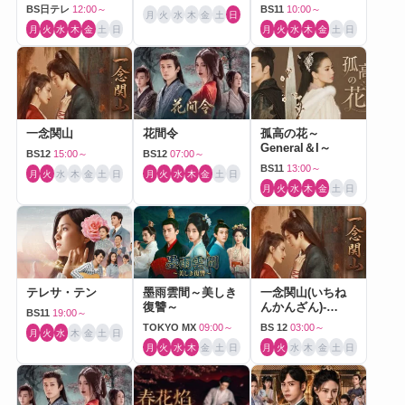
BS日テレ
12:00～
BS11
10:00～
月
火
水
木
金
土
日
月
火
水
木
金
土
日
月
火
水
木
金
土
日
一念関山
花間令
孤高の花～
General＆I～
BS12
15:00～
BS12
07:00～
BS11
13:00～
月
火
水
木
金
土
日
月
火
水
木
金
土
日
月
火
水
木
金
土
日
テレサ・テン
墨雨雲間～美しき
一念関山(いちね
復讐～
んかんざん)-
BS11
19:00～
Journey to Love-
TOKYO MX
09:00～
BS 12
03:00～
月
火
水
木
金
土
日
月
火
水
木
金
土
日
月
火
水
木
金
土
日