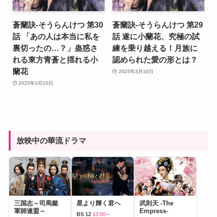
蒼蘭訣-そうらんけつ 第30
蒼蘭訣-そうらんけつ 第29
話 「あの人は本当に私を
話 遂に小蘭花、究極の試
裏切ったの…？」蛊惑さ
練を乗り越える！月族に
れる東方青蒼と揺れる小
認められた愛の形とは？
蘭花
2025年3月10日
2025年3月10日
放映中の華流ドラマ
三国志～司馬懿
星より輝く君へ
武則天 -The
軍師連盟～
Empress-
BS 12
13:00～