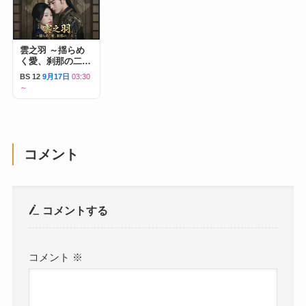
雲之羽 ～揺らめ
く愛、刹那の二人
～
BS 12
9月17日
03:30
～
コメント
コメントする
コメント
※