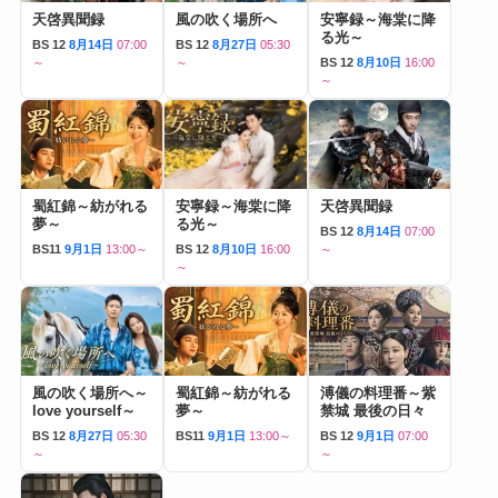
天啓異聞録
風の吹く場所へ
安寧録～海棠に降
る光～
BS 12
8月14日
07:00
BS 12
8月27日
05:30
～
～
BS 12
8月10日
16:00
～
蜀紅錦～紡がれる
安寧録～海棠に降
天啓異聞録
夢～
る光～
BS 12
8月14日
07:00
BS11
9月1日
13:00～
BS 12
8月10日
16:00
～
～
風の吹く場所へ～
蜀紅錦～紡がれる
溥儀の料理番～紫
love yourself～
夢～
禁城 最後の日々
BS 12
8月27日
05:30
BS11
9月1日
13:00～
BS 12
9月1日
07:00
～
～