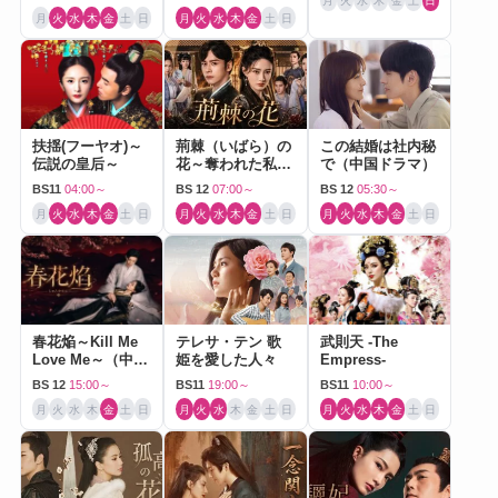
月
火
水
木
金
土
日
月
火
水
木
金
土
日
月
火
水
木
金
土
日
扶揺(フーヤオ)～
荊棘（いばら）の
この結婚は社内秘
伝説の皇后～
花～奪われた私～
で（中国ドラマ）
（中国ドラマ）
BS11
04:00～
BS 12
07:00～
BS 12
05:30～
月
火
水
木
金
土
日
月
火
水
木
金
土
日
月
火
水
木
金
土
日
春花焔～Kill Me
テレサ・テン 歌
武則天 -The
Love Me～（中国
姫を愛した人々
Empress-
ドラマ）
BS 12
15:00～
BS11
19:00～
BS11
10:00～
月
火
水
木
金
土
日
月
火
水
木
金
土
日
月
火
水
木
金
土
日