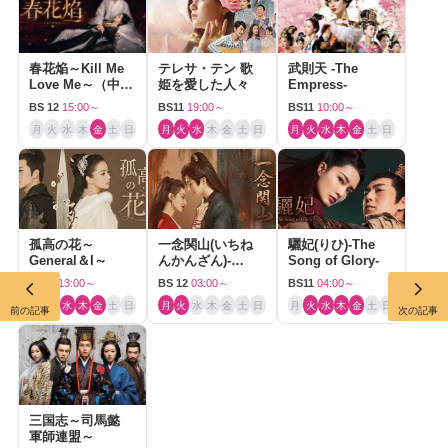
春花焔～Kill Me
テレサ・テン 歌
武則天 -The
Love Me～（中国
姫を愛した人々
Empress-
ドラマ）
BS 12
15:00～
BS11
19:00～
BS11
10:00～
月
火
水
木
金
土
日
月
火
水
木
金
土
日
月
火
水
木
金
土
日
孤高の花～
一念関山(いちね
驪妃(りひ)-The
General＆I～
んかんざん)-
Song of Glory-
Journey to Love-
BS11
13:00～
BS 12
03:00～
BS11
04:00～
月
火
水
木
金
土
日
月
火
水
木
金
土
日
月
火
水
木
金
土
日
前の記事
次の記事
三国志～司馬懿
軍師連盟～