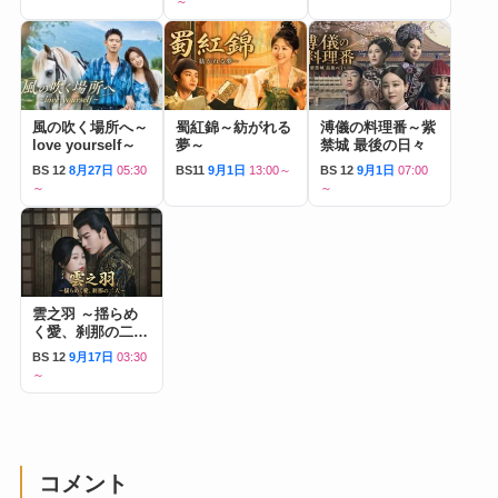
～
風の吹く場所へ～
蜀紅錦～紡がれる
溥儀の料理番～紫
love yourself～
夢～
禁城 最後の日々
BS 12
8月27日
05:30
BS11
9月1日
13:00～
BS 12
9月1日
07:00
～
～
雲之羽 ～揺らめ
く愛、刹那の二人
～
BS 12
9月17日
03:30
～
コメント