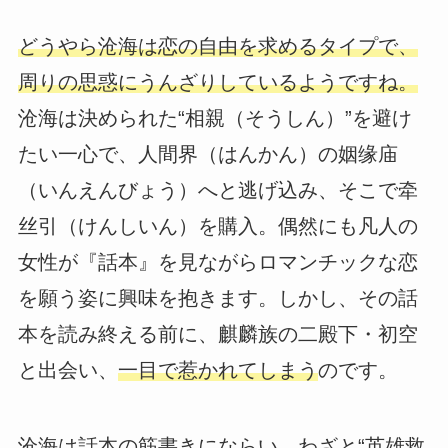
どうやら沧海は恋の自由を求めるタイプで、
周りの思惑にうんざりしているようですね。
沧海は決められた“相親（そうしん）”を避け
たい一心で、人間界（はんかん）の姻缘庙
（いんえんびょう）へと逃げ込み、そこで牵
丝引（けんしいん）を購入。偶然にも凡人の
女性が『話本』を見ながらロマンチックな恋
を願う姿に興味を抱きます。しかし、その話
本を読み終える前に、麒麟族の二殿下・初空
と出会い、
一目で惹かれてしまう
のです。
沧海は話本の筋書きにならい、わざと“英雄救