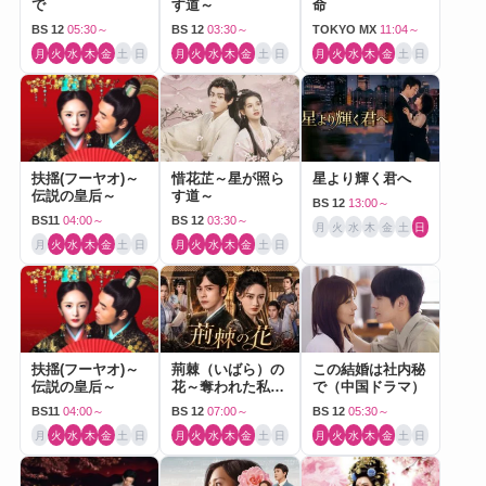
で
す道～
命
BS 12
05:30～
BS 12
03:30～
TOKYO MX
11:04～
月
火
水
木
金
土
日
月
火
水
木
金
土
日
月
火
水
木
金
土
日
扶揺(フーヤオ)～
惜花芷～星が照ら
星より輝く君へ
伝説の皇后～
す道～
BS 12
13:00～
BS11
04:00～
BS 12
03:30～
月
火
水
木
金
土
日
月
火
水
木
金
土
日
月
火
水
木
金
土
日
扶揺(フーヤオ)～
荊棘（いばら）の
この結婚は社内秘
伝説の皇后～
花～奪われた私～
で（中国ドラマ）
（中国ドラマ）
BS11
04:00～
BS 12
07:00～
BS 12
05:30～
月
火
水
木
金
土
日
月
火
水
木
金
土
日
月
火
水
木
金
土
日