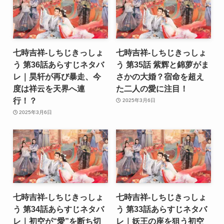
七時吉祥-しちじきっしょ
七時吉祥-しちじきっしょ
う 第36話あらすじネタバ
う 第35話 紫辉と錦萝がま
レ｜昊轩が再び暴走、今
さかの大婚？宿命を超え
度は祥云を天界へ連
た二人の愛に注目！
行！？
2025年3月6日
2025年3月6日
七時吉祥-しちじきっしょ
七時吉祥-しちじきっしょ
う 第34話あらすじネタバ
う 第33話あらすじネタバ
レ｜初空が“愛”を断ち切
レ｜妖王の座を狙う初空