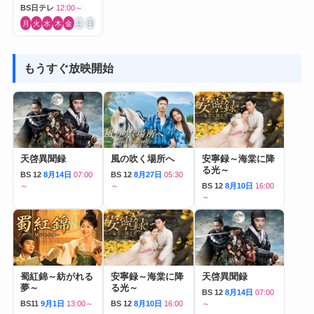
BS日テレ
12:00～
月
火
水
木
金
土
日
もうすぐ放映開始
天啓異聞録
風の吹く場所へ
安寧録～海棠に降
る光～
BS 12
8月14日
07:00
BS 12
8月27日
05:30
～
～
BS 12
8月10日
16:00
～
蜀紅錦～紡がれる
安寧録～海棠に降
天啓異聞録
夢～
る光～
BS 12
8月14日
07:00
BS11
9月1日
13:00～
BS 12
8月10日
16:00
～