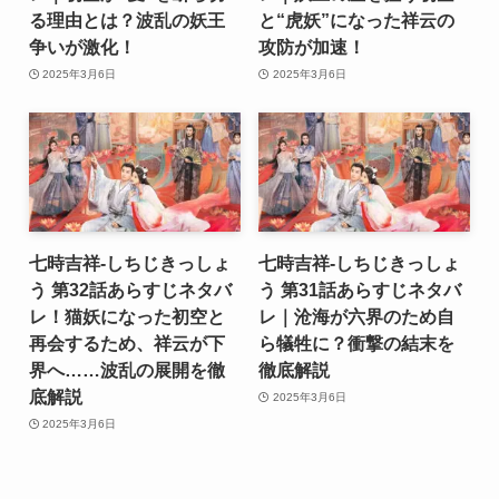
る理由とは？波乱の妖王
と“虎妖”になった祥云の
争いが激化！
攻防が加速！
2025年3月6日
2025年3月6日
七時吉祥-しちじきっしょ
七時吉祥-しちじきっしょ
う 第32話あらすじネタバ
う 第31話あらすじネタバ
レ！猫妖になった初空と
レ｜沧海が六界のため自
再会するため、祥云が下
ら犠牲に？衝撃の結末を
界へ……波乱の展開を徹
徹底解説
底解説
2025年3月6日
2025年3月6日