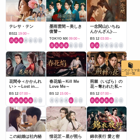
テレサ・テン
墨雨雲間～美しき
一念関山(いちね
復讐～
んかんざん)-
BS11
19:00～
Journey to Love-
TOKYO MX
09:00～
BS 12
03:00～
月
火
水
木
金
土
日
月
火
水
木
金
土
日
月
火
水
木
金
土
日
このドラマ全
話一覧
花間令＜かかんれ
春花焔～Kill Me
荊棘（いばら）の
い＞～Lost in
Love Me～
花～奪われた私～
Love～
BS 12
07:00～
BS 12
15:00～
BS 12
07:00～
月
火
水
木
金
土
日
月
火
水
木
金
土
日
月
火
水
木
金
土
日
この結婚は社内秘
惜花芷～星が照ら
錦衣夜行 愛と密