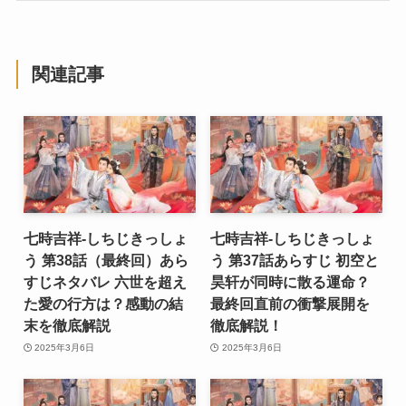
関連記事
七時吉祥-しちじきっしょ
七時吉祥-しちじきっしょ
う 第38話（最終回）あら
う 第37話あらすじ 初空と
すじネタバレ 六世を超え
昊轩が同時に散る運命？
た愛の行方は？感動の結
最終回直前の衝撃展開を
末を徹底解説
徹底解説！
2025年3月6日
2025年3月6日