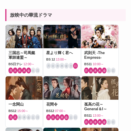
放映中の華流ドラマ
三国志～司馬懿
星より輝く君へ
武則天 -The
軍師連盟～
Empress-
BS 12
13:00～
BS日テレ
12:00～
BS11
10:00～
月
火
水
木
金
土
日
月
火
水
木
金
土
日
月
火
水
木
金
土
日
一念関山
花間令
孤高の花～
General＆I～
BS12
15:00～
BS12
07:00～
BS11
13:00～
月
火
水
木
金
土
日
月
火
水
木
金
土
日
月
火
水
木
金
土
日