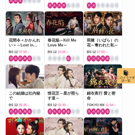
月
火
水
木
金
土
日
月
火
水
木
金
土
日
月
火
水
木
金
土
日
花間令＜かかんれ
春花焔～Kill Me
荊棘（いばら）の
い＞～Lost in
Love Me～
花～奪われた私～
Love～
BS 12
07:00～
BS 12
15:00～
BS 12
07:00～
月
火
水
木
金
土
日
月
火
水
木
金
土
日
月
火
水
木
金
土
日
このドラマ全
話一覧
この結婚は社内秘
惜花芷～星が照ら
錦衣夜行 愛と密
で
す道～
命
BS 12
05:30～
BS 12
03:30～
TOKYO MX
11:04～
月
火
水
木
金
土
日
月
火
水
木
金
土
日
月
火
水
木
金
土
日