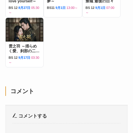
love yourself～
夢～
禁城 最後の日々
BS 12
8月27日
05:30
BS11
9月1日
13:00～
BS 12
9月1日
07:00
～
～
雲之羽 ～揺らめ
く愛、刹那の二人
～
BS 12
9月17日
03:30
～
コメント
コメントする