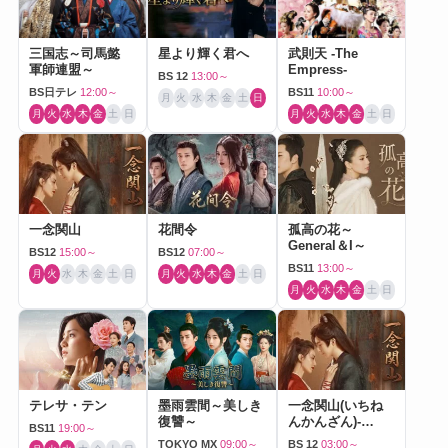
三国志～司馬懿
星より輝く君へ
武則天 -The
軍師連盟～
Empress-
BS 12
13:00～
BS日テレ
12:00～
BS11
10:00～
月
火
水
木
金
土
日
月
火
水
木
金
土
日
月
火
水
木
金
土
日
一念関山
花間令
孤高の花～
General＆I～
BS12
15:00～
BS12
07:00～
BS11
13:00～
月
火
水
木
金
土
日
月
火
水
木
金
土
日
月
火
水
木
金
土
日
テレサ・テン
墨雨雲間～美しき
一念関山(いちね
復讐～
んかんざん)-
BS11
19:00～
Journey to Love-
TOKYO MX
09:00～
BS 12
03:00～