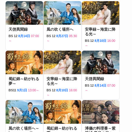
天啓異聞録
風の吹く場所へ
安寧録～海棠に降
る光～
BS 12
8月14日
07:00
BS 12
8月27日
05:30
～
～
BS 12
8月10日
16:00
～
蜀紅錦～紡がれる
安寧録～海棠に降
天啓異聞録
夢～
る光～
BS 12
8月14日
07:00
BS11
9月1日
13:00～
BS 12
8月10日
16:00
～
～
風の吹く場所へ～
蜀紅錦～紡がれる
溥儀の料理番～紫