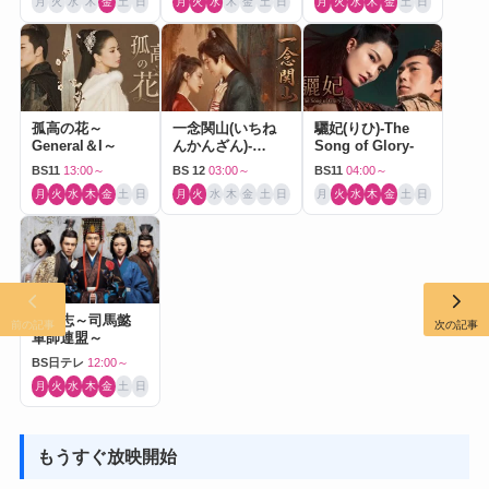
月
火
水
木
金
土
日
月
火
水
木
金
土
日
月
火
水
木
金
土
日
孤高の花～
一念関山(いちね
驪妃(りひ)-The
General＆I～
んかんざん)-
Song of Glory-
Journey to Love-
BS11
13:00～
BS 12
03:00～
BS11
04:00～
月
火
水
木
金
土
日
月
火
水
木
金
土
日
月
火
水
木
金
土
日
三国志～司馬懿
前の記事
次の記事
軍師連盟～
BS日テレ
12:00～
月
火
水
木
金
土
日
もうすぐ放映開始