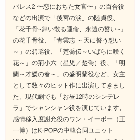
パレス2 〜恋におちた女官〜」の百合役
などの出演で「後宮の涙」の陸貞役、
「花千骨~舞い散る運命、永遠の誓い~」
の花千骨役、「青雲志 ～天に誓う想い
～」の碧瑶役、「楚喬伝～いばらに咲く
花～」の荊小六（星児／楚喬）役、「明
蘭～才媛の春～」の盛明蘭役など、女主
として数々のヒット作に出演してきまし
た。現代劇でも「お昼12時のシンデレ
ラ」でシャンシャン役を演じています。
感情移入度謝允役のワン・イーボー（王
一博）はK-POPの中韓合同ユニット