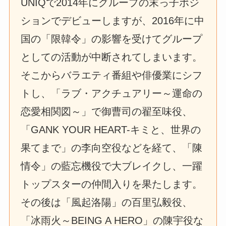
UNIQで2014年にグループの末っ子ポジ
ションでデビューしますが、2016年に中
国の「限韓令」の影響を受けてグループ
としての活動が中断されてしまいます。
そこからバラエティ番組や俳優業にシフ
トし、「ラブ・アクチュアリー～運命の
恋愛相関図～」で御曹司の翟至味役、
「GANK YOUR HEART-キミと、世界の
果てまで」の李向空役などを経て、「陳
情令」の藍忘機役で大ブレイクし、一躍
トップスターの仲間入りを果たします。
その後は「風起洛陽」の百里弘毅役、
「冰雨火～BEING A HERO」の陳宇役な