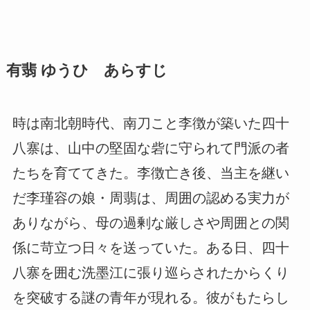
有翡 ゆうひ あらすじ
時は南北朝時代、南刀こと李徴が築いた四十
八寨は、山中の堅固な砦に守られて門派の者
たちを育ててきた。李徴亡き後、当主を継い
だ李瑾容の娘・周翡は、周囲の認める実力が
ありながら、母の過剰な厳しさや周囲との関
係に苛立つ日々を送っていた。ある日、四十
八寨を囲む洗墨江に張り巡らされたからくり
を突破する謎の青年が現れる。彼がもたらし