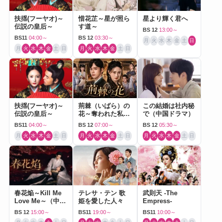
扶揺(フーヤオ)～
惜花芷～星が照ら
星より輝く君へ
伝説の皇后～
す道～
BS 12
13:00～
BS11
04:00～
BS 12
03:30～
月
火
水
木
金
土
日
月
火
水
木
金
土
日
月
火
水
木
金
土
日
扶揺(フーヤオ)～
荊棘（いばら）の
この結婚は社内秘
伝説の皇后～
花～奪われた私～
で（中国ドラマ）
（中国ドラマ）
BS11
04:00～
BS 12
07:00～
BS 12
05:30～
月
火
水
木
金
土
日
月
火
水
木
金
土
日
月
火
水
木
金
土
日
春花焔～Kill Me
テレサ・テン 歌
武則天 -The
Love Me～（中国
姫を愛した人々
Empress-
ドラマ）
BS 12
15:00～
BS11
19:00～
BS11
10:00～