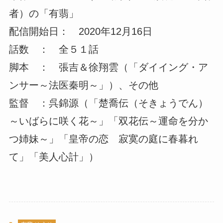
者）の「有翡」
配信開始日： 2020年12月16日
話数 ： 全５１話
脚本 ： 張吉＆徐翔雲（「ダイイング・ア
ンサー～法医秦明～」）、その他
監督 ：呉錦源（「楚喬伝（そきょうでん）
～いばらに咲く花～」「双花伝～運命を分か
つ姉妹～」「皇帝の恋 寂寞の庭に春暮れ
て」「美人心計」）