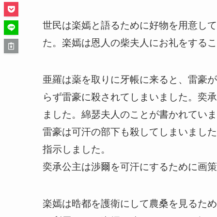
世民は楽嫣と語るために好物を用意して
た。楽嫣は恩人の柴夫人にお礼をする
亜羅は薬を取りに牙帳に来ると、雷豪が
らず雷豪に殺されてしまいました。奕承
ました。綿瑟夫人のことが書かれていま
雷豪は可汗の部下も殺してしまいました
指示しました。
奕承公主は渉爾を可汗にするために画策
楽嫣は晧都を護衛にして農桑を見るため