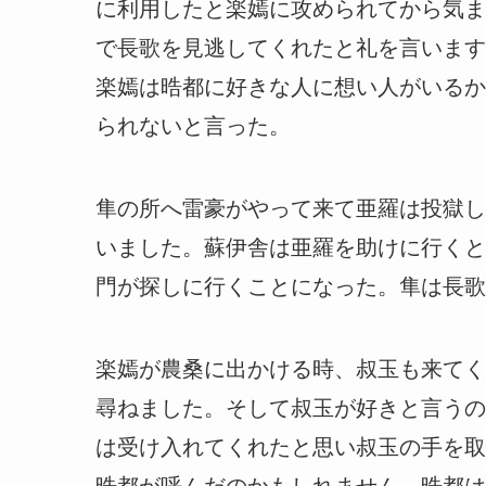
に利用したと楽嫣に攻められてから気ま
で長歌を見逃してくれたと礼を言います
楽嫣は晧都に好きな人に想い人がいるか
られないと言った。
隼の所へ雷豪がやって来て亜羅は投獄し
いました。蘇伊舎は亜羅を助けに行くと
門が探しに行くことになった。隼は長歌
楽嫣が農桑に出かける時、叔玉も来てく
尋ねました。そして叔玉が好きと言うの
は受け入れてくれたと思い叔玉の手を取
晧都が呼んだのかもしれません。晧都は