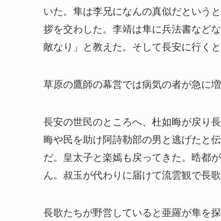
いた。隼は李兄になんの真似だというと
拶を交わした。李靖は隼に兵法書などな
敵なり」と教えた。そして長安に行くと
草原の鷹師の幕営では病気の者が急に増
長安の世民のところへ、杜如晦が戻り長
晦や民を助け阿詩勒部の男と逃げたと伝
だ。皇太子と楽嫣も戻ってきた。晧都が
ん。叔玉が代わりに届けて流雲観で長歌
長歌たちが野営していると亜羅が隼を探