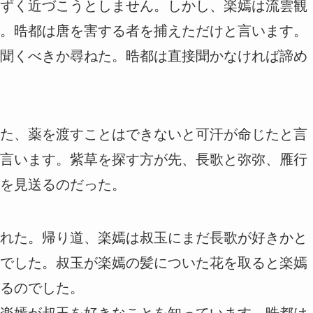
ずく近づこうとしません。しかし、楽嫣は流雲観
。晧都は唐を害する者を捕えただけと言います。
聞くべきか尋ねた。晧都は直接聞かなければ諦め
た、薬を渡すことはできないと可汗が命じたと言
言います。紫草を探す方が先、長歌と弥弥、雁行
を見送るのだった。
れた。帰り道、楽嫣は叔玉にまだ長歌が好きかと
でした。叔玉が楽嫣の髪についた花を取ると楽嫣
るのでした。
楽嫣が叔玉を好きなことを知っています。晧都は