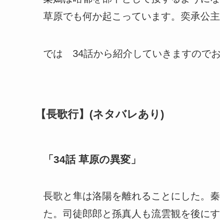
草原でも何か起こっています。奕承公主
では 34話から紹介していきますので
【長歌行】(ネタバレあり)
「34話 草原の異変」
長歌と隼は洛陽を離れることにした。秦
た。司徒郎郎と孫真人も流雲観を後にす