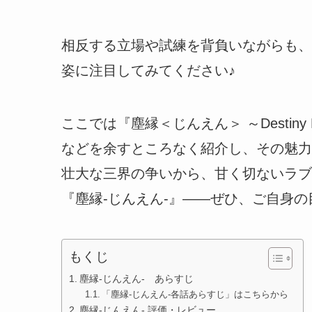
相反する立場や試練を背負いながらも、
姿に注目してみてください♪
ここでは『塵縁＜じんえん＞ ～Destin
などを余すところなく紹介し、その魅力
壮大な三界の争いから、甘く切ないラブ
『塵縁-じんえん-』――ぜひ、ご自身
もくじ
塵縁-じんえん- あらすじ
「塵縁-じんえん-各話あらすじ」はこちらから
塵縁-じんえん- 評価・レビュー