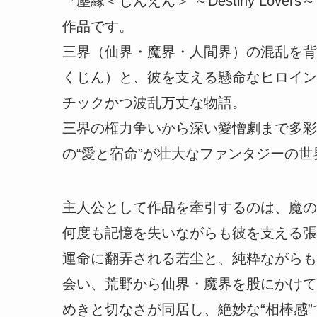
『塵縁＜じんえん＞ ～Destiny Love
作品です。
三界（仙界・魔界・人間界）の混乱を背
くじん）と、彼を支える懸命なヒロイン
チックかつ波乱万丈な物語。
三界の権力争いから深い愛憎劇まで多彩
の“愛と宿命”が壮大なファンタジーの
主人公として作品を牽引するのは、魔の
何度も記憶を失いながらも彼を支える張
運命に翻弄される若尘と、純粋ながらも
会い、荒野から仙界・魔界を股にかけて
めきと切なさが同居し、絶妙な“相棒感