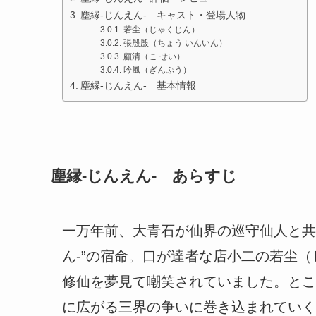
塵縁-じんえん- キャスト・登場人物
若尘（じゃくじん）
張殷殷（ちょう いんいん）
顧清（こ せい）
吟風（ぎんぷう）
塵縁-じんえん- 基本情報
塵縁-じんえん- あらすじ
一万年前、大青石が仙界の巡守仙人と共
ん-”の宿命。口が達者な店小二の若尘
修仙を夢見て嘲笑されていました。とこ
に広がる三界の争いに巻き込まれていく