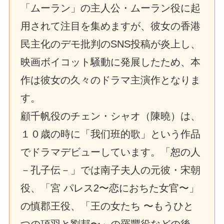
「ムーラン」の主人公・ムーラン役に起
用されて注目を集めますが、彼女の香港
民主化のデモ批判のSNS投稿が炎上し、
映画ボイコット騒動に発展したため、本
作は彼女の久々のドラマ主演作となりま
す。
顧千帆役のチェン・シャオ（陳曉）は、
１０歳の時に「我们班的歌」という作品
でドラマデビューしています。「恕の人
－孔子伝－」では南子夫人の元彼・宋朝
役、「宮 パレス2〜恋におちた女官〜」
の慎郡王役、「王の女たち 〜もうひと