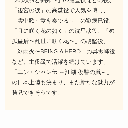
つの項羽と劉邦〜」の羅豐役などの後、
「後宮の涙」の高湛役で人気を博し、
「雲中歌～愛を奏でる～」の劉病已役、
「月に咲く花の如く」の沈星移役、「独
孤皇后〜乱世に咲く花〜」の楊堅役、
「冰雨火〜BEING A HERO」の呉振峰役
など、主役級で活躍を続けています。
「ユン・シャン伝 ～江湖 復讐の嵐～」
の日本上陸も決まり、また新たな魅力が
発見できそうです。