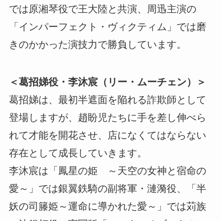
では原湘琴役で王大陸と共演、周迅主演の
「インパーフェクト・ヴィクティム」では磨
きのかかった演技力で勝負しています。
＜葛招娣役・李沐宸（リー・ムーチェン）＞
葛招娣は、最初半遮面を陥れる詐欺師として
登場しますが、趙盼児たちに手を差し伸べら
れて才能を開花させ、店になくてはならない
存在として成長していきます。
李沐宸は「鳳星の姫 ～天空の女神と宿命の
愛～」では銀翼鉄騎の副将軍・漣漪役、「半
妖の司籐姫～運命に導かれた愛～」では苅族