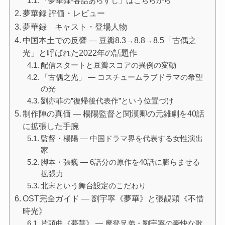
「夢華録-各話あらすじ」はこちらから
夢華録 評価・レビュー
夢華録 キャスト・登場人物
中国本土での反響 ― 豆瓣8.3→8.8→8.5「古偶之
光」と呼ばれた2022年の話題作
配信スタートと豆瓣スコアの異例の変動
「古偶之光」 ― コスチュームラブドラマの希望
の光
劉亦菲の”復帰後代表作”という位置づけ
制作陣の真価 ― 楊陽監督と関漢卿の元雑劇を40話
に拡張した手腕
監督・楊陽 ― 中国ドラマ界を代表する女性演出
家
脚本・張巍 ― 6話分の原作を40話に膨らませる
拡張力
北宋という舞台設定のこだわり
OST完全ガイド ― 劉宇寧《夢華》と張靚穎《不惜
時光》
片頭曲《夢華》 ― 摩登兄弟・劉宇寧の豪快な歌