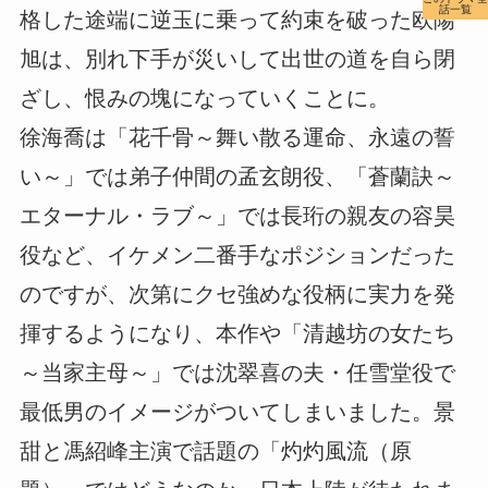
話一覧
格した途端に逆玉に乗って約束を破った欧陽
旭は、別れ下手が災いして出世の道を自ら閉
ざし、恨みの塊になっていくことに。
徐海喬は「花千骨～舞い散る運命、永遠の誓
い～」では弟子仲間の孟玄朗役、「蒼蘭訣～
エターナル・ラブ～」では長珩の親友の容昊
役など、イケメン二番手なポジションだった
のですが、次第にクセ強めな役柄に実力を発
揮するようになり、本作や「清越坊の女たち
～当家主母～」では沈翠喜の夫・任雪堂役で
最低男のイメージがついてしまいました。景
甜と馮紹峰主演で話題の「灼灼風流（原