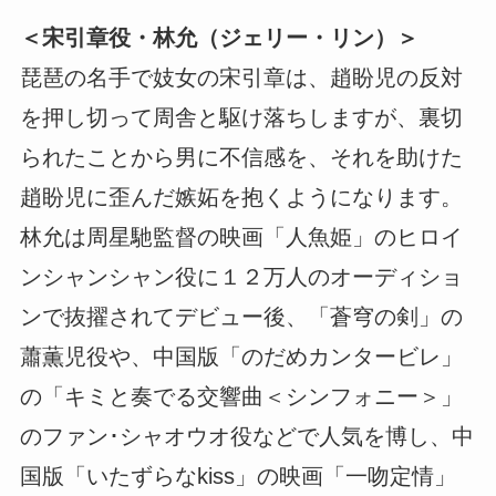
＜宋引章役・林允（ジェリー・リン）＞
琵琶の名手で妓女の宋引章は、趙盼児の反対
を押し切って周舎と駆け落ちしますが、裏切
られたことから男に不信感を、それを助けた
趙盼児に歪んだ嫉妬を抱くようになります。
林允は周星馳監督の映画「人魚姫」のヒロイ
ンシャンシャン役に１２万人のオーディショ
ンで抜擢されてデビュー後、「蒼穹の剣」の
蕭薫児役や、中国版「のだめカンタービレ」
の「キミと奏でる交響曲＜シンフォニー＞」
のファン･シャオウオ役などで人気を博し、中
国版「いたずらなkiss」の映画「一吻定情」