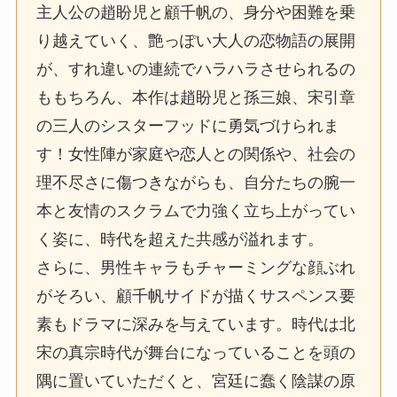
主人公の趙盼児と顧千帆の、身分や困難を乗
り越えていく、艶っぽい大人の恋物語の展開
が、すれ違いの連続でハラハラさせられるの
ももちろん、本作は趙盼児と孫三娘、宋引章
の三人のシスターフッドに勇気づけられま
す！女性陣が家庭や恋人との関係や、社会の
理不尽さに傷つきながらも、自分たちの腕一
本と友情のスクラムで力強く立ち上がってい
く姿に、時代を超えた共感が溢れます。
さらに、男性キャラもチャーミングな顔ぶれ
がそろい、顧千帆サイドが描くサスペンス要
素もドラマに深みを与えています。時代は北
宋の真宗時代が舞台になっていることを頭の
隅に置いていただくと、宮廷に蠢く陰謀の原