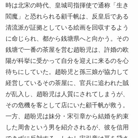
時は北宋の時代、皇城司指揮使で通称「生き
閻魔」と恐れられる顧千帆は、反皇后である
清流派が証拠としている絵画を回収するよう
に命じられ、都から銭塘県へと向かう。その
銭塘で一番の茶屋を営む趙盼児は、許婚の欧
陽が科挙に受かって自分を迎えに来るのを心
待ちにしていた。趙盼児と孫三娘が協力して
経営しているその茶屋に、官兵に追われた賊
が乱入し、趙盼児は人質にされてしまうが、
その危機を客として店にいた顧千帆が救う。
一方、趙盼児は妹分・宋引章から結婚を約束
した周舎という男を紹介されるが、彼を信用