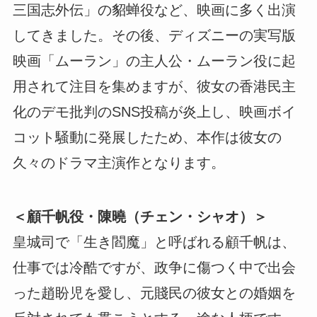
三国志外伝」の貂蝉役など、映画に多く出演
してきました。その後、ディズニーの実写版
映画「ムーラン」の主人公・ムーラン役に起
用されて注目を集めますが、彼女の香港民主
化のデモ批判のSNS投稿が炎上し、映画ボイ
コット騒動に発展したため、本作は彼女の
久々のドラマ主演作となります。
＜顧千帆役・陳曉（チェン・シャオ）＞
皇城司で「生き閻魔」と呼ばれる顧千帆は、
仕事では冷酷ですが、政争に傷つく中で出会
った趙盼児を愛し、元賤民の彼女との婚姻を