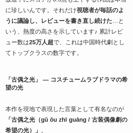
に珍しいんです。それだけ
視聴者が毎話のよ
うに議論し、レビューを書き直し続けた
…と
いう、熱度の高さを示しています♪ 累計レビ
ュー数は
25万人超
で、これは中国時代劇とし
てトップクラスの数字です。
「古偶之光」 ― コスチュームラブドラマの希
望の光
本作を現地で表現した言葉として有名なのが
「古偶之光（gǔ ǒu zhī guāng / 古装偶像劇の
希望の光）」
。