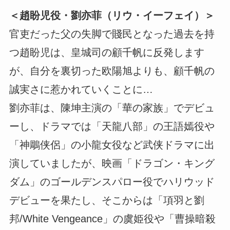
＜趙盼児役・劉亦菲（リウ・イーフェイ）＞
官吏だった父の失脚で賤民となった過去を持
つ趙盼児は、皇城司の顧千帆に反発します
が、自分を裏切った欧陽旭よりも、顧千帆の
誠実さに惹かれていくことに…
劉亦菲は、陳坤主演の「華の家族」でデビュ
ーし、ドラマでは「天龍八部」の王語嫣役や
「神鵰侠侶」の小龍女役など武侠ドラマに出
演していましたが、映画「ドラゴン・キング
ダム」のゴールデンスパロー役でハリウッド
デビューを果たし、そこからは「項羽と劉
邦/White Vengeance」の虞姫役や「曹操暗殺