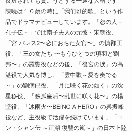
反対されても貫こうとする一途な人柄です。
陳曉は１０歳の時に「我们班的歌」という作
品でドラマデビューしています。「恕の人－
孔子伝－」では南子夫人の元彼・宋朝役、
「宮 パレス2〜恋におちた女官〜」の慎郡王
役、「王の女たち 〜もうひとつの項羽と劉
邦〜」の羅豐役などの後、「後宮の涙」の高
湛役で人気を博し、「雲中歌～愛を奏でる
～」の劉病已役、「月に咲く花の如く」の沈
星移役、「独孤皇后〜乱世に咲く花〜」の楊
堅役、「冰雨火〜BEING A HERO」の呉振峰
役など、主役級で活躍を続けています。「ユ
ン・シャン伝 ～江湖 復讐の嵐～」の日本上陸