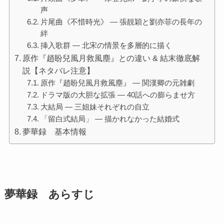
声
片尾曲《不惜時光》 ― 張靚穎と劉亦菲の長年の
絆
挿入歌群 ― 北宋の情景を多層的に描く
原作『趙盼兒風月救風塵』との違い & 結末徹底解
説【ネタバレ注意】
原作『趙盼兒風月救風塵』 ― 関漢卿の元雑劇
ドラマ版の大胆な拡張 ― 40話への膨らませ方
大結局 ― 三姐妹それぞれの自立
「留白式結局」 ― 描かれなかった結婚式
夢華録 基本情報
夢華録 あらすじ