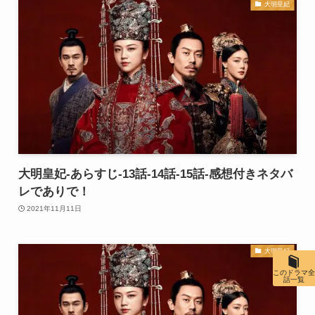
大明皇妃
大明皇妃-あらすじ-13話-14話-15話-感想付きネタバ
レでありで！
2021年11月11日
大明皇妃
このドラマ全
話一覧