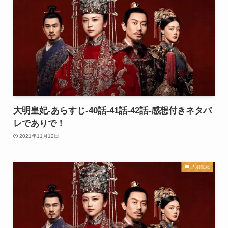
大明皇妃-あらすじ-40話-41話-42話-感想付きネタバ
レでありで！
2021年11月12日
大明皇妃