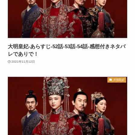
大明皇妃-あらすじ-52話-53話-54話-感想付きネタバ
レでありで！
2021年11月12日
大明皇妃