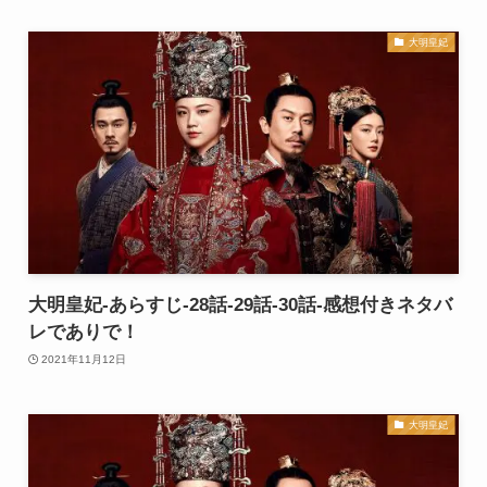
大明皇妃
大明皇妃-あらすじ-28話-29話-30話-感想付きネタバ
レでありで！
2021年11月12日
大明皇妃