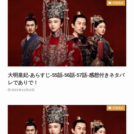
大明皇妃
大明皇妃-あらすじ-55話-56話-57話-感想付きネタバ
レでありで！
2021年11月12日
大明皇妃