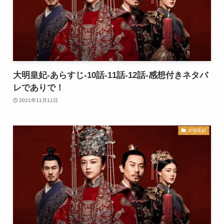
大明皇妃-あらすじ-10話-11話-12話-感想付きネタバ
レでありで！
2021年11月11日
大明皇妃