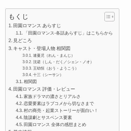
もくじ
田園ロマンス あらすじ
「田園ロマンス-各話あらすじ」はこちらから
見どころ
キャスト・登場人物 相関図
連蔓児（れん・まんじ）
沈诺（しん・だく／シェン・ノオ）
王幼恒（おう・ようこう）
十三（シーサン）
相関図
田園ロマンス 評価・レビュー
家族ドラマの濃さとリアルさ
恋愛要素はラブコメから切なさまで
村の商売・起業ストーリーが面白い！
陰謀劇とサスペンス要素
田園ロマンス 全体の感想まとめ