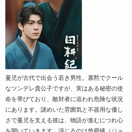
蔓児が古代で出会う若き男性。寡黙でクール
なツンデレ貴公子ですが、実はある秘密の使
命を帯びており、敵対者に追われ危険な状況
にあります。謎めいた雰囲気と不器用な優し
さで蔓児を支える彼は、物語が進むにつれ心
を開いていきます。演じるのは曾舜晞（ジョ