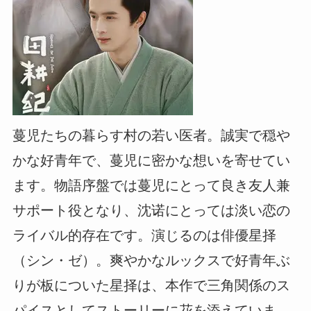
蔓児たちの暮らす村の若い医者。誠実で穏や
かな好青年で、蔓児に密かな想いを寄せてい
ます。物語序盤では蔓児にとって良き友人兼
サポート役となり、沈诺にとっては淡い恋の
ライバル的存在です。演じるのは俳優星择
（シン・ゼ）。爽やかなルックスで好青年ぶ
りが板についた星择は、本作で三角関係のス
パイスとしてストーリーに花を添えていま