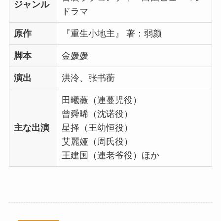
ジャンル
ドラマ
原作
『重生小地主』 著：弱颜
脚本
金媛媛
演出
洪泠、张书蘅
田曦薇（連蔓児役）
曾舜晞（沈诺役）
主な出演
星择（王幼恒役）
艾麗娅（周氏役）
王建国（連老爷役）ほか