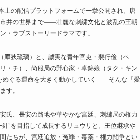
国本土の配信プラットフォームで一挙公開され、唐
市井の世界まで――壮麗な刺繍文化と波乱の王朝
ン・ラブストーリードラマです。
”（庫狄琉璃）と、誠実な青年官吏・裴行俭（ペ
リ・チ）、尚服局の野心家・卓錦娘（タク・キン
”をめぐる運命を大きく動かしていく――そんな「愛
ます。
安氏、長安の路地や華やかな宮廷、刺繍局の権力
一針”を目指して成長するリュウリと、王位継承や
間たちが、宮廷追放・冤罪・毒薬・権力闘争とい