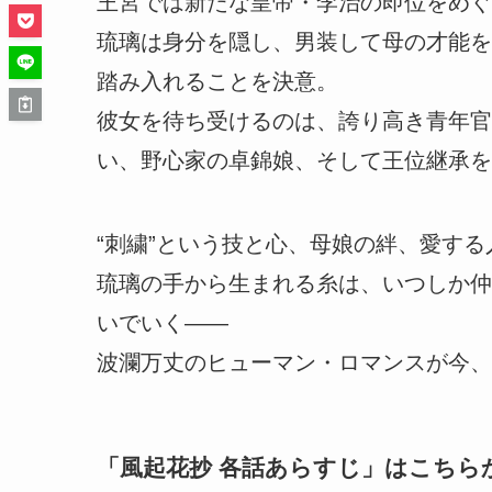
王宮では新たな皇帝・李治の即位をめぐ
琉璃は身分を隠し、男装して母の才能を
踏み入れることを決意。
彼女を待ち受けるのは、誇り高き青年官
い、野心家の卓錦娘、そして王位継承を
“刺繍”という技と心、母娘の絆、愛す
琉璃の手から生まれる糸は、いつしか仲
いでいく――
波瀾万丈のヒューマン・ロマンスが今、
「
風起花抄 各話あらすじ
」はこちら