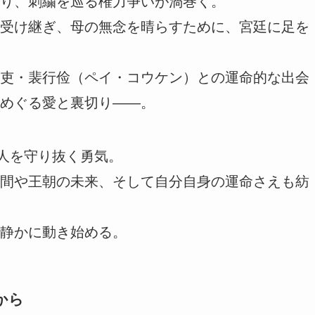
り、刺繍を巡る権力争いが渦巻く。
受け継ぎ、母の無念を晴らすために、宮廷に足を
吏・裴行俭（ペイ・コウケン）との運命的な出会
めぐる愛と裏切り――。
る人を守り抜く勇気。
間や王朝の未来、そして自分自身の運命さえも紡
静かに動き始める。
から